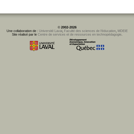
©
2002-2026
Une collaboration de :
Université Laval
,
Faculté des sciences de l'éducation
,
MDEIE
Site réalisé par le
Centre de services et de ressources en technopédagogie
.