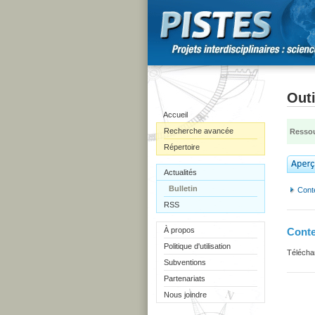
Outi
Accueil
Recherche avancée
Ressou
Répertoire
Actualités
Bulletin
Cont
RSS
À propos
Cont
Politique d'utilisation
Téléchar
Subventions
Partenariats
Nous joindre