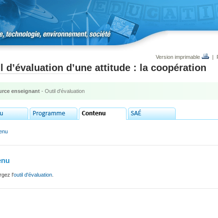
Version imprimable
|
l d’évaluation d’une attitude : la coopération
rce enseignant
- Outil d'évaluation
enu
enu
gez l'
outil d'évaluation
.