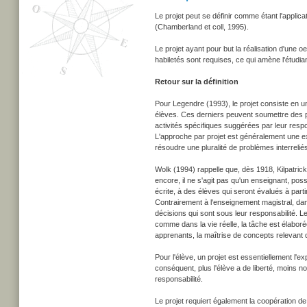
Le projet peut se définir comme étant l'applica
(Chamberland et coll, 1995).
Le projet ayant pour but la réalisation d'une o
habiletés sont requises, ce qui amène l'étudian
Retour sur la définition
Pour Legendre (1993), le projet consiste en un
élèves. Ces derniers peuvent soumettre des p
activités spécifiques suggérées par leur resp
L'approche par projet est généralement une exp
résoudre une pluralité de problèmes interreliés
Wolk (1994) rappelle que, dès 1918, Kilpatrick 
encore, il ne s'agit pas qu'un enseignant, po
écrite, à des élèves qui seront évalués à part
Contrairement à l'enseignement magistral, dan
décisions qui sont sous leur responsabilité. L
comme dans la vie réelle, la tâche est élaborée
apprenants, la maîtrise de concepts relevant 
Pour l'élève, un projet est essentiellement l'e
conséquent, plus l'élève a de liberté, moins nou
responsabilité.
Le projet requiert également la coopération de p