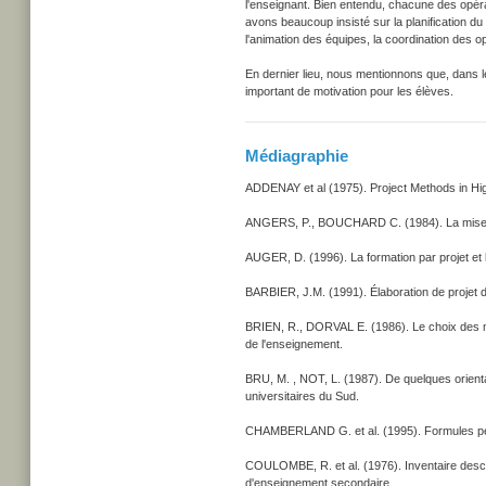
l'enseignant. Bien entendu, chacune des opérat
avons beaucoup insisté sur la planification du 
l'animation des équipes, la coordination des op
En dernier lieu, nous mentionnons que, dans l
important de motivation pour les élèves.
Médiagraphie
ADDENAY et al (1975). Project Methods in Hig
ANGERS, P., BOUCHARD C. (1984). La mise en o
AUGER, D. (1996). La formation par projet et
BARBIER, J.M. (1991). Élaboration de projet d'
BRIEN, R., DORVAL E. (1986). Le choix des m
de l'enseignement.
BRU, M. , NOT, L. (1987). De quelques orienta
universitaires du Sud.
CHAMBERLAND G. et al. (1995). Formules pé
COULOMBE, R. et al. (1976). Inventaire descrip
d'enseignement secondaire.