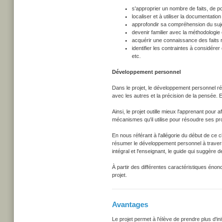
s'approprier un nombre de faits, de po
localiser et à utiliser la documentation
approfondir sa compréhension du suj
devenir familier avec la méthodologi
acquérir une connaissance des faits re
identifier les contraintes à considére
etc.
Développement personnel
Dans le projet, le développement personnel réf
avec les autres et la précision de la pensée. E
Ainsi, le projet outille mieux l'apprenant pour
mécanismes qu'il utilise pour résoudre ses p
En nous référant à l'allégorie du début de ce
résumer le développement personnel à travers 
intégral et l'enseignant, le guide qui suggère 
À partir des différentes caractéristiques éno
projet.
Avantages
Le projet permet à l'élève de prendre plus d'ini