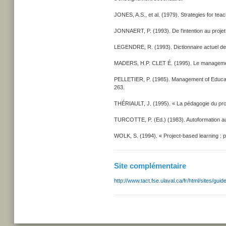
JONES, A.S., et al. (1979). Strategies for te
JONNAERT, P. (1993). De l'intention au projet
LEGENDRE, R. (1993). Dictionnaire actuel de l
MADERS, H.P. CLET É. (1995). Le management d
PELLETIER, P. (1985). Management of Educationa
263.
THÉRIAULT, J. (1995). « La pédagogie du proje
TURCOTTE, P. (Ed.) (1983). Autoformation au col
WOLK, S. (1994). « Project-based learning : pu
Site complémentaire
http://www.tact.fse.ulaval.ca/fr/html/sites/gu