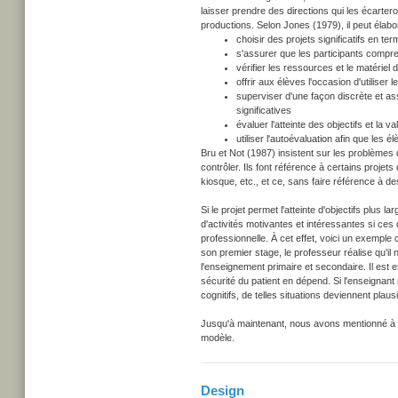
laisser prendre des directions qui les écartero
productions. Selon Jones (1979), il peut élabore
choisir des projets significatifs en ter
s'assurer que les participants comp
vérifier les ressources et le matériel
offrir aux élèves l'occasion d'utilise
superviser d'une façon discrète et a
significatives
évaluer l'atteinte des objectifs et la 
utiliser l'autoévaluation afin que les 
Bru et Not (1987) insistent sur les problèmes d'
contrôler. Ils font référence à certains projet
kiosque, etc., et ce, sans faire référence à d
Si le projet permet l'atteinte d'objectifs plus l
d'activités motivantes et intéressantes si ce
professionnelle. À cet effet, voici un exemple
son premier stage, le professeur réalise qu'il 
l'enseignement primaire et secondaire. Il est e
sécurité du patient en dépend. Si l'enseignant
cognitifs, de telles situations deviennent plaus
Jusqu'à maintenant, nous avons mentionné à plu
modèle.
Design