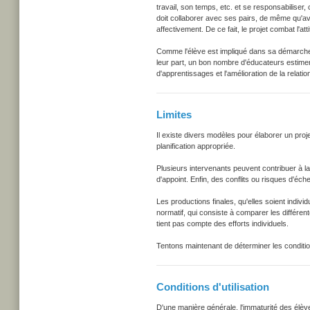
travail, son temps, etc. et se responsabiliser,
doit collaborer avec ses pairs, de même qu'avec
affectivement. De ce fait, le projet combat l'att
Comme l'élève est impliqué dans sa démarche d'
leur part, un bon nombre d'éducateurs estimen
d'apprentissages et l'amélioration de la relatio
Limites
Il existe divers modèles pour élaborer un proj
planification appropriée.
Plusieurs intervenants peuvent contribuer à la
d'appoint. Enfin, des conflits ou risques d'éch
Les productions finales, qu'elles soient indivi
normatif, qui consiste à comparer les différe
tient pas compte des efforts individuels.
Tentons maintenant de déterminer les conditions
Conditions d'utilisation
D'une manière générale, l'immaturité des élèves