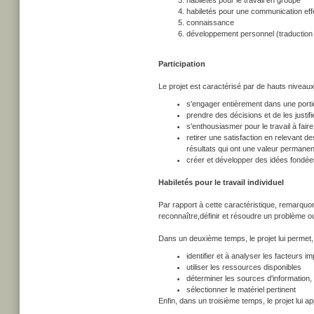
habiletés pour le travail en groupe
habiletés pour une communication eff
connaissance
développement personnel (traduction 
Participation
Le projet est caractérisé par de hauts niveaux d
s'engager entièrement dans une portio
prendre des décisions et de les justifi
s'enthousiasmer pour le travail à faire
retirer une satisfaction en relevant 
résultats qui ont une valeur permanent
créer et développer des idées fondée
Habiletés pour le travail individuel
Par rapport à cette caractéristique, remarquon
reconnaître,définir et résoudre un problème o
Dans un deuxième temps, le projet lui permet, 
identifier et à analyser les facteurs 
utiliser les ressources disponibles
déterminer les sources d'informatio
sélectionner le matériel pertinent
Enfin, dans un troisième temps, le projet lui a