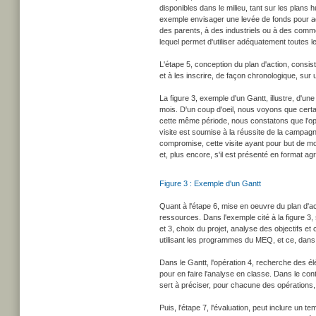
disponibles dans le milieu, tant sur les plans 
exemple envisager une levée de fonds pour ac
des parents, à des industriels ou à des comme
lequel permet d'utiliser adéquatement toutes l
L'étape 5, conception du plan d'action, consi
et à les inscrire, de façon chronologique, sur 
La figure 3, exemple d'un Gantt, illustre, d'un
mois. D'un coup d'oeil, nous voyons que certa
cette même période, nous constatons que l'opé
visite est soumise à la réussite de la campagne.
compromise, cette visite ayant pour but de mot
et, plus encore, s'il est présenté en format agr
Figure 3 : Exemple d'un Gantt
Quant à l'étape 6, mise en oeuvre du plan d'ac
ressources. Dans l'exemple cité à la figure 3, 
et 3, choix du projet, analyse des objectifs et
utilisant les programmes du MEQ, et ce, dans l
Dans le Gantt, l'opération 4, recherche des é
pour en faire l'analyse en classe. Dans le conte
sert à préciser, pour chacune des opérations,
Puis, l'étape 7, l'évaluation, peut inclure un 