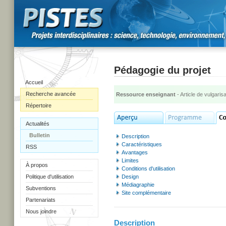
Pédagogie du projet
Accueil
Recherche avancée
Ressource enseignant
- Article de vulgarisa
Répertoire
Actualités
Bulletin
Description
Caractéristiques
RSS
Avantages
Limites
À propos
Conditions d'utilisation
Politique d'utilisation
Design
Médiagraphie
Subventions
Site complémentaire
Partenariats
Nous joindre
Description