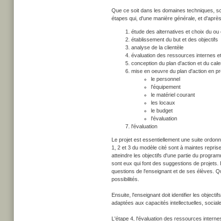
Que ce soit dans les domaines techniques, scie
étapes qui, d'une manière générale, et d'après
étude des alternatives et choix du ou
établissement du but et des objectifs
analyse de la clientèle
évaluation des ressources internes e
conception du plan d'action et du cale
mise en oeuvre du plan d'action en pr
le personnel
l'équipement
le matériel courant
les locaux
le budget
l'évaluation
l'évaluation
Le projet est essentiellement une suite ordonn
1, 2 et 3 du modèle cité sont à maintes repri
atteindre les objectifs d'une partie du progra
sont eux qui font des suggestions de projets. E
questions de l'enseignant et de ses élèves. Quel
possibilités.
Ensuite, l'enseignant doit identifier les objecti
adaptées aux capacités intellectuelles, social
L'étape 4, l'évaluation des ressources internes 