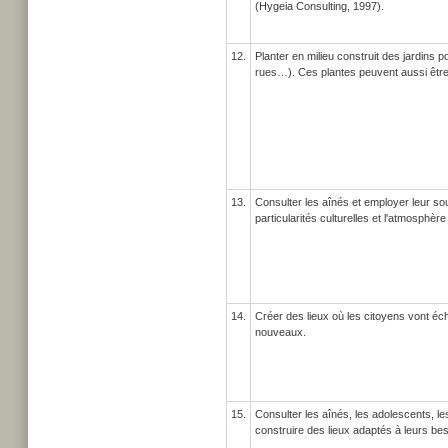
(Hygeia Consulting, 1997).
12.
Planter en milieu construit des jardins p
rues…). Ces plantes peuvent aussi être 
13.
Consulter les aînés et employer leur sou
particularités culturelles et l'atmosphère
14.
Créer des lieux où les citoyens vont éc
nouveaux.
15.
Consulter les aînés, les adolescents, l
construire des lieux adaptés à leurs be