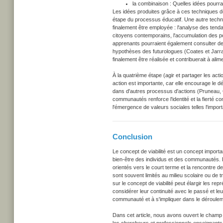
la combinaison : Quelles idées pourra
Les idées produites grâce à ces techniques de
étape du processus éducatif. Une autre techni
finalement être employée : l'analyse des tendan
citoyens contemporains, l'accumulation des po
apprenants pourraient également consulter des
hypothèses des futurologues (Coates et Jarratt
finalement être réalisée et contribuerait à ali
À la quatrième étape (agir et partager les actio
action est importante, car elle encourage le d
dans d'autres processus d'actions (Pruneau, C
communautés renforce l'identité et la fierté 
l'émergence de valeurs sociales telles l'importa
Conclusion
Le concept de viabilité est un concept importan
bien-être des individus et des communautés. D
orientés vers le court terme et la rencontre 
sont souvent limités au milieu scolaire ou de t
sur le concept de viabilité peut élargir les r
considérer leur continuité avec le passé et leu
communauté et à s'impliquer dans le déroulem
Dans cet article, nous avons ouvert le champ