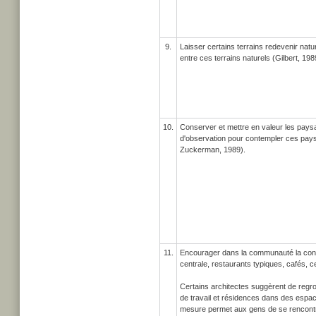
9.
Laisser certains terrains redevenir natur
entre ces terrains naturels (Gilbert, 198
10.
Conserver et mettre en valeur les paysa
d'observation pour contempler ces paysa
Zuckerman, 1989).
11.
Encourager dans la communauté la cons
centrale, restaurants typiques, cafés,
Certains architectes suggèrent de regr
de travail et résidences dans des espac
mesure permet aux gens de se rencontrer