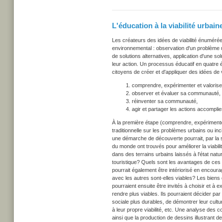
L'éducation à la viabilité urbain
Les créateurs des idées de viabilité énuméré
environnemental : observation d'un problème ur
de solutions alternatives, application d'une s
leur action. Un processus éducatif en quatre é
citoyens de créer et d'appliquer des idées de 
comprendre, expérimenter et valoriser 
observer et évaluer sa communauté,
réinventer sa communauté,
agir et partager les actions accomplie
À la première étape (comprendre, expérimenter 
traditionnelle sur les problèmes urbains ou in
une démarche de découverte pourrait, par la 
du monde ont trouvés pour améliorer la viabili
dans des terrains urbains laissés à l'état natu
touristique? Quels sont les avantages de ces 
pourrait également être intériorisé en encourag
avec les autres sont-elles viables? Les biens
pourraient ensuite être invités à choisir et à
rendre plus viables. Ils pourraient décider p
sociale plus durables, de démontrer leur cultu
à leur propre viabilité, etc. Une analyse de
ainsi que la production de dessins illustrant 