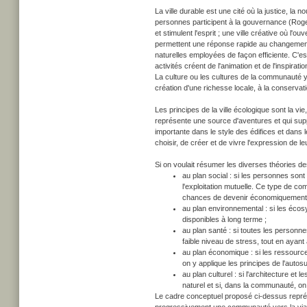
La ville durable est une cité où la justice, la no
personnes participent à la gouvernance (Rogers
et stimulent l'esprit ; une ville créative où l'
permettent une réponse rapide au changement. 
naturelles employées de façon efficiente. C'e
activités créent de l'animation et de l'inspira
La culture ou les cultures de la communauté y
création d'une richesse locale, à la conservat
Les principes de la ville écologique sont la vi
représente une source d'aventures et qui supp
importante dans le style des édifices et dans 
choisir, de créer et de vivre l'expression de le
Si on voulait résumer les diverses théories de
au plan social : si les personnes sont
l'exploitation mutuelle. Ce type de 
chances de devenir économiquement p
au plan environnemental : si les écosy
disponibles à long terme ;
au plan santé : si toutes les personn
faible niveau de stress, tout en ayan
au plan économique : si les ressourc
on y applique les principes de l'autosu
au plan culturel : si l'architecture 
naturel et si, dans la communauté, on 
Le cadre conceptuel proposé ci-dessus représe