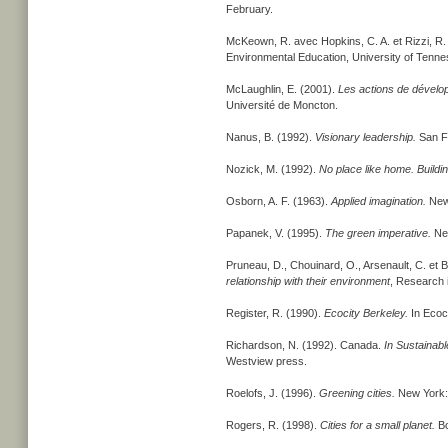
February.
McKeown, R. avec Hopkins, C. A. et Rizzi, R.
Environmental Education, University of Tennes
McLaughlin, E. (2001).
Les actions de dévelop
Université de Moncton.
Nanus, B. (1992).
Visionary leadership.
San F
Nozick, M. (1992).
No place like home. Buildi
Osborn, A. F. (1963).
Applied imagination.
New 
Papanek, V. (1995).
The green imperative.
Ne
Pruneau, D., Chouinard, O., Arsenault, C. et 
relationship with their environment
, Research 
Register, R. (1990).
Ecocity Berkeley.
In Ecoci
Richardson, N. (1992). Canada.
In Sustainabl
Westview press.
Roelofs, J. (1996).
Greening cities.
New York:
Rogers, R. (1998).
Cities for a small planet.
Bo