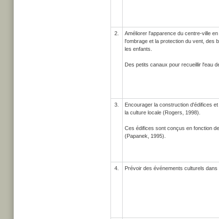
2.
Améliorer l'apparence du centre-ville en
l'ombrage et la protection du vent, des
les enfants.
Des petits canaux pour recueillir l'eau
3.
Encourager la construction d'édifices et 
la culture locale (Rogers, 1998).
Ces édifices sont conçus en fonction de
(Papanek, 1995).
4.
Prévoir des événements culturels dans l