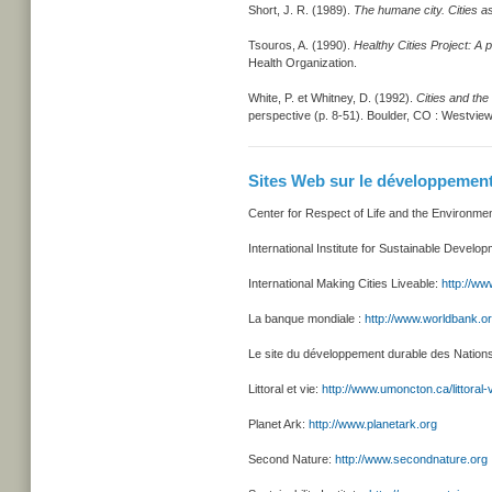
Short, J. R. (1989).
The humane city. Cities as
Tsouros, A. (1990).
Healthy Cities Project: A
Health Organization.
White, P. et Whitney, D. (1992).
Cities and the
perspective (p. 8-51). Boulder, CO : Westvie
Sites Web sur le développement
Center for Respect of Life and the Environme
International Institute for Sustainable Develo
International Making Cities Liveable:
http://www
La banque mondiale :
http://www.worldbank.o
Le site du développement durable des Nation
Littoral et vie:
http://www.umoncton.ca/littoral-
Planet Ark:
http://www.planetark.org
Second Nature:
http://www.secondnature.org