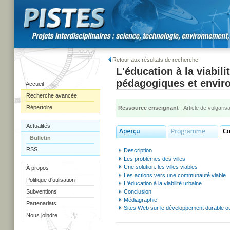
Retour aux résultats de recherche
L'éducation à la viabil
pédagogiques et envir
Accueil
Recherche avancée
Répertoire
Ressource enseignant
- Article de vulgarisa
Actualités
Bulletin
RSS
Description
Les problèmes des villes
Une solution: les villes viables
À propos
Les actions vers une communauté viable
Politique d'utilisation
L'éducation à la viabilité urbaine
Subventions
Conclusion
Médiagraphie
Partenariats
Sites Web sur le développement durable o
Nous joindre