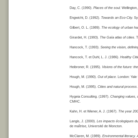
Day, C. (1990).
Places of the soul.
Wellington,
Engwicht, D. (1992).
Towards an Eco-City.
Sy
Gilbert, O. L. (1989).
The ecology of urban hab
Girardet, H. (1993).
The Gaïa atlas of cities.
T
Hancock, T. (1993).
Seeing the vision, definin
Hancock, T. et Duhl, L. J. (1986).
Healthy Citi
Heibroner, R. (1995).
Visions of the future: th
Hough, M. (1990).
Out of place.
London: Yale 
Hough, M. (1995).
Cities and natural process.
Hygeia Consulting. (1997).
Changing values, 
CMHC.
Kahn, H. et Wiener, A. J. (1967).
The year 2000
Langis, J. (2000).
Les impacts écologiques du 
de maîtrise, Université de Moncton.
McClaren, M. (1989).
Environmental literacy. A