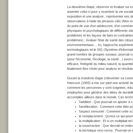
La deuxième étape, observer et évaluer sa co
arpenter celui-ci pour y examiner la vie social
exposition et une analyse ; représenter ses d
observations à l'aide de phrases-clés (Mon milie
du point de vue d'un adolescent, d'un commerça
physiques et psychologiques de différents sit
problèmes et les façons de faire et contraint
problèmes) ; évaluer l'état de santé des cito
environnementaux… Ici, l'approche expérientiel
technologiques tel le SIG (Système d'informati
grand nombre de groupes sociaux, pourrait con
(pour l'économie, l'écologie, la santé…) pourra
efficace, l'intégrité du milieu naturel, la quan
finalement être choisi pour analyse et résoluti
Durant la troisième étape (réinventer sa commu
Hancock (1993) a mis sur pied une activité de v
comment les personnes y sont soignées, éduqu
employées pour générer des idées de durabilit
accomplies ailleurs dans le monde. Ces techni
l'addition : Que pourrait-on ajouter à 
l'amélioration : Comment cette idée po
l'aspect sensoriel : Comment cette s
le remplacement : Qu'est-ce qui pourra
la multiplication : Et si on multipliait te
la soustraction : Que devrait-on enle
la technique vice-versa : Pourrait-on