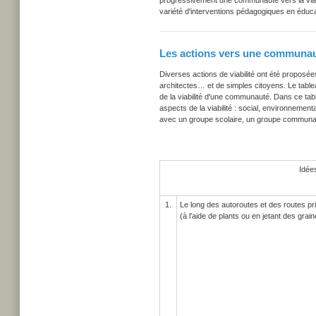
progressivement une communauté vers la viabil
variété d'interventions pédagogiques en éducati
Les actions vers une communau
Diverses actions de viabilité ont été proposé
architectes… et de simples citoyens. Le tabl
de la viabilité d'une communauté. Dans ce t
aspects de la viabilité : social, environnemen
avec un groupe scolaire, un groupe communaut
Idées
1.
Le long des autoroutes et des routes pri
(à l'aide de plants ou en jetant des gra