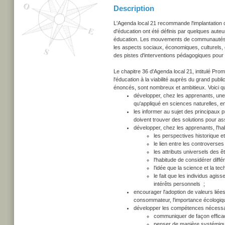
Description
L'Agenda local 21 recommande l'implantation de
d'éducation ont été définis par quelques aute
éducation. Les mouvements de communautés via
les aspects sociaux, économiques, culturels,
des pistes d'interventions pédagogiques pour r
Le chapitre 36 d'Agenda local 21, intitulé Prom
l'éducation à la viabilité auprès du grand publ
énoncés, sont nombreux et ambitieux. Voici qu
développer, chez les apprenants, un
qu'appliqué en sciences naturelles, en
les informer au sujet des principau
doivent trouver des solutions pour ass
développer, chez les apprenants, l'ha
les perspectives historique et
le lien entre les controverses
les attributs universels des 
l'habitude de considérer diff
l'idée que la science et la t
le fait que les individus agis
intérêts personnels ;
encourager l'adoption de valeurs liées 
consommateur, l'importance écologique d
développer les compétences nécessai
communiquer de façon effica
penser de manière systémiq