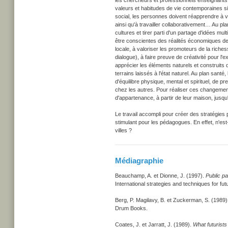
les chercheurs et professionnels enseignants 
valeurs et habitudes de vie contemporaines si o
social, les personnes doivent réapprendre à voi
ainsi qu'à travailler collaborativement… Au pla
cultures et tirer parti d'un partage d'idées m
être conscientes des réalités économiques de 
locale, à valoriser les promoteurs de la riche
dialogue), à faire preuve de créativité pour l'
apprécier les éléments naturels et construits de
terrains laissés à l'état naturel. Au plan sant
d'équilibre physique, mental et spirituel, de p
chez les autres. Pour réaliser ces changemen
d'appartenance, à partir de leur maison, jusqu'à
Le travail accompli pour créer des stratégies
stimulant pour les pédagogues. En effet, n'est
villes ?
Médiagraphie
Beauchamp, A. et Dionne, J. (1997).
Public pa
International strategies and techniques for 
Berg, P. Magilavy, B. et Zuckerman, S. (1989
Drum Books.
Coates, J. et Jarratt, J. (1989).
What futurists