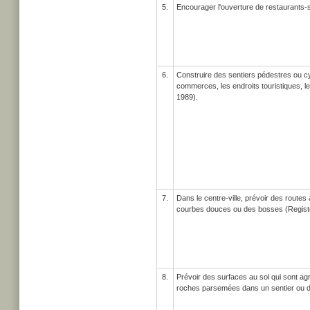
5.
Encourager l'ouverture de restaurants-s
6.
Construire des sentiers pédestres ou cycl
commerces, les endroits touristiques, 
1989).
7.
Dans le centre-ville, prévoir des routes 
courbes douces ou des bosses (Registe
8.
Prévoir des surfaces au sol qui sont ag
roches parsemées dans un sentier ou d