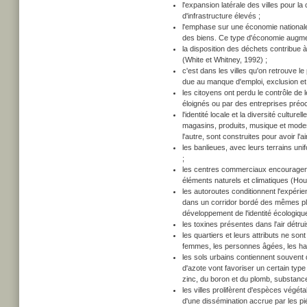
l'expansion latérale des villes pour l
d'infrastructure élevés ;
l'emphase sur une économie nationale ou
des biens. Ce type d'économie augment
la disposition des déchets contribue 
(White et Whitney, 1992) ;
c'est dans les villes qu'on retrouve 
due au manque d'emploi, exclusion et
les citoyens ont perdu le contrôle d
éloignés ou par des entreprises préoc
l'identité locale et la diversité cul
magasins, produits, musique et modes
l'autre, sont construites pour avoir l'a
les banlieues, avec leurs terrains uni
;
les centres commerciaux encouragent p
éléments naturels et climatiques (Hou
les autoroutes conditionnent l'expérie
dans un corridor bordé des mêmes plan
développement de l'identité écologique
les toxines présentes dans l'air détrui
les quartiers et leurs attributs ne so
femmes, les personnes âgées, les ha
les sols urbains contiennent souvent
d'azote vont favoriser un certain typ
zinc, du boron et du plomb, substances
les villes prolifèrent d'espèces végét
d'une dissémination accrue par les p