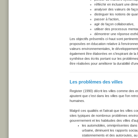
réfléchir en incluant une dimen
analyser des valeurs de façon
distinguer les notions de quant
passer à l'action,
agir de façon collaborative,
utiliser des processus mentaux 
démontrer une réponse esthé
Les objectifs présentés ci-haut sont pertinent
proposées en éducation relative à l'environnem
valeurs environnementales, le développement de
également être élaborées en s'inspirant de la l
synthèse des écrits portant sur les problèmes
être réalisées pour améliorer la durabilité d'
Les problèmes des villes
Register (1990) décrit les villes comme des end
ajoutent que c'est dans les villes que l'on ret
humaines.
Malgré ces qualités et l'attrait que les ville
sites typiques de nombreux problèmes environ
gouvernement et les habitudes des villes d'auj
les automobiles, omniprésentes dans l
urbaine, diminuent les rapports sociau
stationnements et des autoroutes, au 