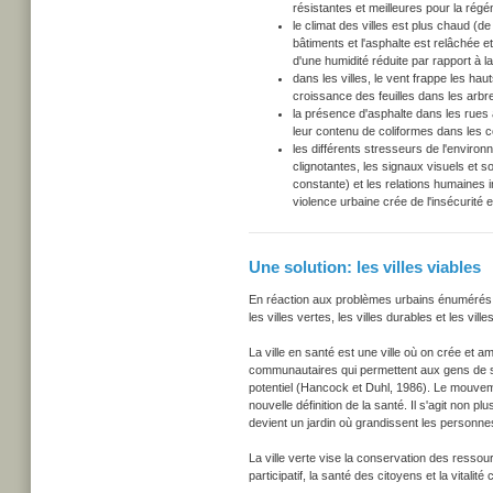
résistantes et meilleures pour la régé
le climat des villes est plus chaud (
bâtiments et l'asphalte est relâchée
d'une humidité réduite par rapport à l
dans les villes, le vent frappe les ha
croissance des feuilles dans les arbre
la présence d'asphalte dans les rues
leur contenu de coliformes dans les c
les différents stresseurs de l'environn
clignotantes, les signaux visuels et s
constante) et les relations humaines in
violence urbaine crée de l'insécurité 
Une solution: les villes viables
En réaction aux problèmes urbains énumérés ci-
les villes vertes, les villes durables et les vill
La ville en santé est une ville où on crée et
communautaires qui permettent aux gens de s'e
potentiel (Hancock et Duhl, 1986). Le mouveme
nouvelle définition de la santé. Il s'agit non 
devient un jardin où grandissent les personne
La ville verte vise la conservation des ressou
participatif, la santé des citoyens et la vitalité