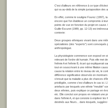
C'est d'ailleurs en référence à ce type d'éclecti
qui va au-delà de la simple juxtaposition des 
En effet, comme le souligne Fourez (1997), la fa
encore que l'on établisse un compromis à leu
points de vue en fonction du projet en cause.
Guille-Escuret (1989, pp. 12-13) est intéressan
contexte:
Deux groupes ethniques vivant dans une même 
spécialistes (des "experts") sont convoqués par
anthropologue.
La physiologiste commence son exposé en stipula
relevant de l'ordre dit humain. Puis elle met d
l'ethnie A et l'ethnie B, écart qui expliquerait
tout en souscrivant à une même filiation causal
cause la relation entre le niveau de vie, le co
différence significative observée en montrant 
s'ensuit que la maladie a plus de chances d'ê
privilégiée, comme c'est d'ailleurs le cas ici.
artefacts par lesquels une ethnie "meuble" s
deux ethnies, puis explique ce partage en évoq
etc. Elle conclut son propos en relatant une pra
dans l'ethnie A, et qui consiste à enjoliver l
destinés aux fleurs... dans lesquels, suggère-t-