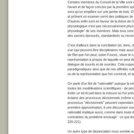
Certains membres du Conseil de la Ville sont
l'avant et de façon concise par la première spé
sera qu'un emplâtre sur une jambe de bois. D
et prônent un examen serré des politiques de la
D'autres enfin sont en faveur de la thèse de l
physiologique n'est pas nécessairement physi
physiologie" de ses membres. Mais tous sont né
des savoirs éprouvés, standardisés ou recon
C'est d'ailleurs dans la conciliation (et, donc
vue (qui peuvent être disciplinaires mais aussi
de l'îlot que l'on peut, selon Fourez, situer le
représentation à propos de laquelle on peut dis
dialogue de sourds et de sourdes. Cela suppos
paradigmatiques ainsi que de nos affinités c
ou de la représentation que l'on construit, et q
On parle d'un îlot de "rationalité" puisque la s
toutes les modélisations scientifiques - de pe
éviter un tel écueil dans la mesure où l'on pr
éclairer des processus décisionnels (même s
processus "décisionnels" peuvent cependant êtr
première approximation, à une discussion ouver
rationalité implique aussi, comme dans toute dé
contraintes du problème envisagé - ce que les p
220-221)
Un autre type de distanciation nous semble aussi