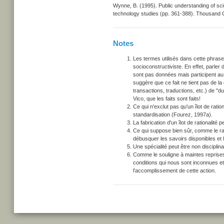
Wynne, B. (1995). Public understanding of sci
technology studies (pp. 361-388). Thousand 
Notes
Les termes utilisés dans cette phras
socioconstructiviste. En effet, parler
sont pas données mais participent au 
suggère que ce fait ne tient pas de la 
transactions, traductions, etc.) de "d
Vico, que les faits sont faits!
Ce qui n'exclut pas qu'un îlot de ration
standardisation (Fourez, 1997a).
La fabrication d'un îlot de rationalité 
Ce qui suppose bien sûr, comme le rap
débusquer les savoirs disponibles et l
Une spécialité peut être non disciplinai
Comme le souligne à maintes reprises 
conditions qui nous sont inconnues et
l'accomplissement de cette action.