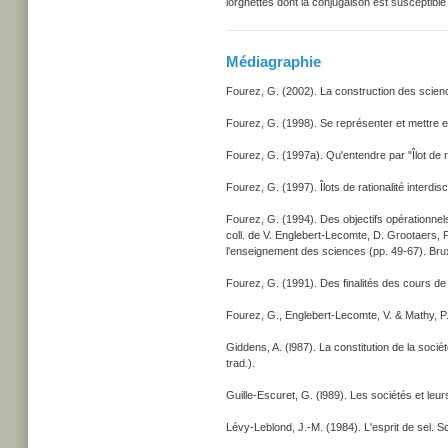
lorgnettes dont la conjugaison est susceptib
Médiagraphie
Fourez, G. (2002). La construction des scien
Fourez, G. (1998). Se représenter et mettre en
Fourez, G. (1997a). Qu'entendre par "Îlot de rati
Fourez, G. (1997). Îlots de rationalité interdi
Fourez, G. (1994). Des objectifs opérationnels p
coll. de V. Englebert-Lecomte, D. Grootaers, P.
l'enseignement des sciences (pp. 49-67). Bru
Fourez, G. (1991). Des finalités des cours d
Fourez, G., Englebert-Lecomte, V. & Mathy, P.
Giddens, A. (l987). La constitution de la socié
trad.).
Guille-Escuret, G. (l989). Les sociétés et leur
Lévy-Leblond, J.-M. (1984). L'esprit de sel. Sci