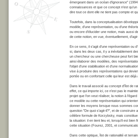
émergeant dans un océan d'ignorance" (1994, p
connaissances et que ce concept n'est qu'un c
dire tout ce dont elle ne tient pas compte et 
Toutefois, dans la conceptualisation développée 
modèle, d'une représentation, ou d'une théoris
ou encore d'élucider une notion, mais aussi de
de cette notion, en vue, éventuellement, d'agir
En ce sens, il s'agit d'une représentation ou d'
si, dans les deux cas, il y a inévitablement des
un chercheur ou une chercheuse peut fort bien
ainsi élaborer des modèles, des représentation
l'objet d'une stabilisation et d'une normalisati
vise à produire des représentations qui devien
portée ou en confortant celle qui leur est déjà 
Dans le travail associé au concept d'îlot de ra
effet, ce qui importe ici, ce n'est pas le maint
projet que l'on veut réaliser, la notion à l'ég
ce modèle ou cette représentation qui orientent 
donner les moyens lorsque nous sommes confro
question "De quoi s'agit-il?", et de construire 
célèbre formule de Korzybsky, mais constitue lor
la situation: il en tient lieu et, lorsqu'il est 
cette situation (Fourez, 2001, et communicati
Dans cette optique, îlot de rationalité et terrai