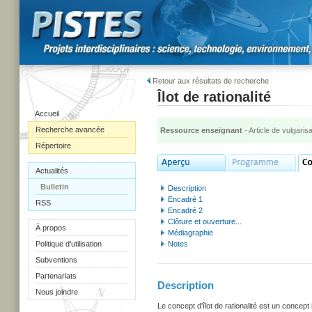
Retour aux résultats de recherche
Îlot de rationalité
Accueil
Recherche avancée
Ressource enseignant
- Article de vulgarisa
Répertoire
Actualités
Bulletin
Description
Encadré 1
RSS
Encadré 2
Clôture et ouverture...
À propos
Médiagraphie
Politique d'utilisation
Notes
Subventions
Partenariats
Description
Nous joindre
Le concept d'îlot de rationalité est un conc