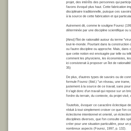
projet, des intérêts des personnes qui partici
l'avons évoqué plus haut. Cette fabrication im
disciplinaire traditionnelle, puisque ces savoi
à la source de cette fabrication et qui particulari
Autrement dit, comme le souligne Fourez (1991)
déterminée par une discipline scientifique ou sa
[Ainsi] l'îlot de rationalité autour du terme "
tout-le-monde. Pourtant dans la construction de
ou l'autre discipline ou approche. Mais, dans ce
que cette notion est envisagée par telle ou tel
comment les physiciens, les économistes, les
ici consisterait à proposer un îlot de rational
35)
De plus, d'autres types de savoirs ou de conn
formule Fourez (Ibid.) "un réseau, une trame, u
justement à la source de ce travail, sans pour
Il s'agit donc d'un travail qui repose sur un b
l'ordre du terrain, du contexte, du projet visé,
Toutefois, évoquer ce caractère éclectique de la
réduit à tout simplement croiser ce que l'on c
éclectisme intentionnel et orienté, un éclectism
disciplines diverses, que l'on consulte des spé
créer pour une situation particulière, pour un
nombreux aspects (Fourez, 1997, p. 132).