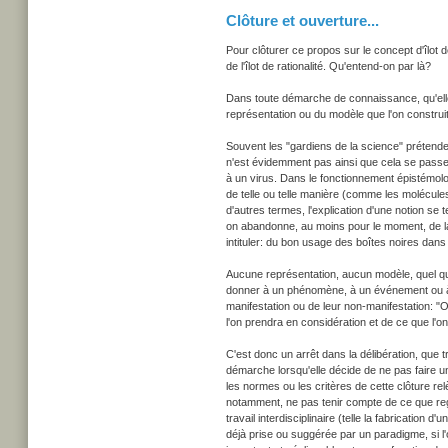
Clôture et ouverture...
Pour clôturer ce propos sur le concept d'îlot 
de l'îlot de rationalité. Qu'entend-on par là?
Dans toute démarche de connaissance, qu'elle s
représentation ou du modèle que l'on construit
Souvent les "gardiens de la science" prétendent
n'est évidemment pas ainsi que cela se passe. L
à un virus. Dans le fonctionnement épistémolog
de telle ou telle manière (comme les molécul
d'autres termes, l'explication d'une notion se 
on abandonne, au moins pour le moment, de la 
intituler: du bon usage des boîtes noires dans
Aucune représentation, aucun modèle, quel que 
donner à un phénomène, à un événement ou à un
manifestation ou de leur non-manifestation: "On
l'on prendra en considération et de ce que l'on
C'est donc un arrêt dans la délibération, que 
démarche lorsqu'elle décide de ne pas faire un
les normes ou les critères de cette clôture rel
notamment, ne pas tenir compte de ce que rega
travail interdisciplinaire (telle la fabrication 
déjà prise ou suggérée par un paradigme, si l'on