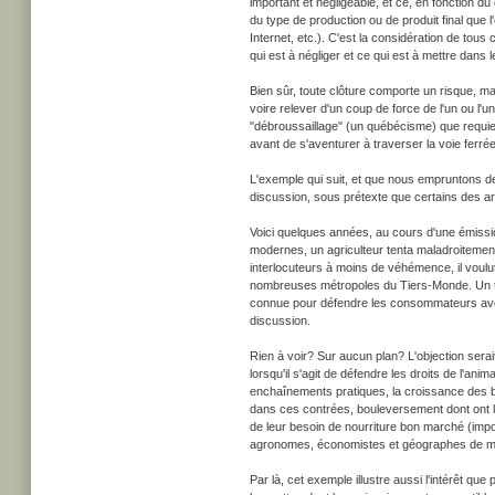
important et négligeable, et ce, en fonction du 
du type de production ou de produit final que
Internet, etc.). C'est la considération de tou
qui est à négliger et ce qui est à mettre dans le
Bien sûr, toute clôture comporte un risque, ma
voire relever d'un coup de force de l'un ou l'u
"débroussaillage" (un québécisme) que requiert 
avant de s'aventurer à traverser la voie ferrée,
L'exemple qui suit, et que nous empruntons de n
discussion, sous prétexte que certains des 
Voici quelques années, au cours d'une émissio
modernes, un agriculteur tenta maladroitemen
interlocuteurs à moins de véhémence, il voul
nombreuses métropoles du Tiers-Monde. Un toll
connue pour défendre les consommateurs avec u
discussion.
Rien à voir? Sur aucun plan? L'objection serai
lorsqu'il s'agit de défendre les droits de l'an
enchaînements pratiques, la croissance des bi
dans ces contrées, bouleversement dont ont la
de leur besoin de nourriture bon marché (impor
agronomes, économistes et géographes de mes
Par là, cet exemple illustre aussi l'intérêt qu