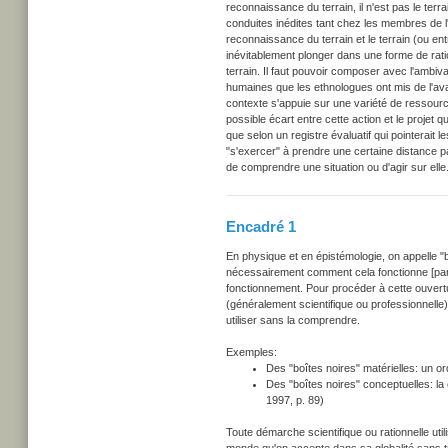
reconnaissance du terrain, il n'est pas le ter
conduites inédites tant chez les membres de l'
reconnaissance du terrain et le terrain (ou entr
inévitablement plonger dans une forme de ratio
terrain. Il faut pouvoir composer avec l'ambiva
humaines que les ethnologues ont mis de l'avan
contexte s'appuie sur une variété de ressource
possible écart entre cette action et le projet qu
que selon un registre évaluatif qui pointerait l
"s'exercer" à prendre une certaine distance par
de comprendre une situation ou d'agir sur elle
Encadré 1
En physique et en épistémologie, on appelle "bo
nécessairement comment cela fonctionne [par ex
fonctionnement. Pour procéder à cette ouvert
(généralement scientifique ou professionnelle)
utiliser sans la comprendre.
Exemples:
Des "boîtes noires" matérielles: un ord
Des "boîtes noires" conceptuelles: la c
1997, p. 89)
Toute démarche scientifique ou rationnelle util