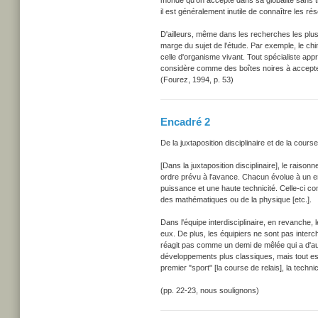
monde qu'on accepte dans sa globalité sans tr
il est généralement inutile de connaître les rése
D'ailleurs, même dans les recherches les plus
marge du sujet de l'étude. Par exemple, le chim
celle d'organisme vivant. Tout spécialiste appr
considère comme des boîtes noires à accepte
(Fourez, 1994, p. 53)
Encadré 2
De la juxtaposition disciplinaire et de la course
[Dans la juxtaposition disciplinaire], le rais
ordre prévu à l'avance. Chacun évolue à un en
puissance et une haute technicité. Celle-ci c
des mathématiques ou de la physique [etc.].
Dans l'équipe interdisciplinaire, en revanche, 
eux. De plus, les équipiers ne sont pas interch
réagit pas comme un demi de mêlée qui a d'autr
développements plus classiques, mais tout est 
premier "sport" [la course de relais], la technic
(pp. 22-23, nous soulignons)