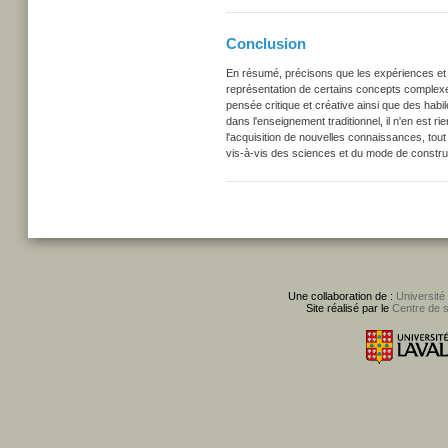
Conclusion
En résumé, précisons que les expériences et 
représentation de certains concepts complexe
pensée critique et créative ainsi que des habi
dans l'enseignement traditionnel, il n'en est r
l'acquisition de nouvelles connaissances, tout 
vis-à-vis des sciences et du mode de constr
Une collaboration de :
Université
Site réalisé par le
Centre de 