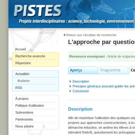
Retour aux résultats de recherche
L'approche par questi
Accueil
Recherche avancée
Ressource enseignant
- Article de vulgarisa
Répertoire
Actualités
Bulletin
Description
Principes généraux pouvant guider les ani
RSS
Conclusion
À propos
Politique d'utilisation
Description
Subventions
Afin de maximiser l'utilisation des quelques 
Partenariats
propres aux approches constructivistes, à la 
Nous joindre
démarche inductive, on amène les élèves à str
stimulent l'intérêt, questionnent les présuppo