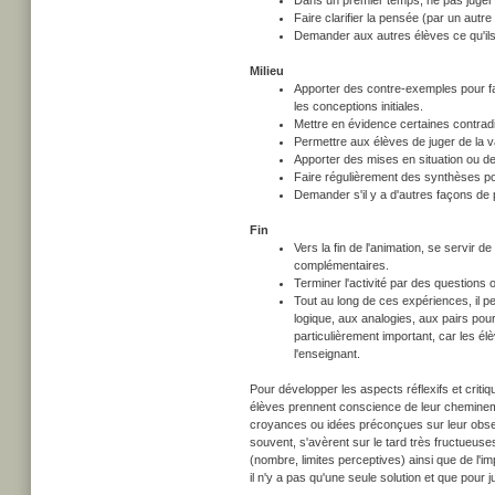
Dans un premier temps, ne pas juger
Faire clarifier la pensée (par un aut
Demander aux autres élèves ce qu'il
Milieu
Apporter des contre-exemples pour fa
les conceptions initiales.
Mettre en évidence certaines contradi
Permettre aux élèves de juger de la 
Apporter des mises en situation ou d
Faire régulièrement des synthèses po
Demander s'il y a d'autres façons de 
Fin
Vers la fin de l'animation, se servir 
complémentaires.
Terminer l'activité par des questions o
Tout au long de ces expériences, il pe
logique, aux analogies, aux pairs pou
particulièrement important, car les é
l'enseignant.
Pour développer les aspects réflexifs et critiqu
élèves prennent conscience de leur cheminemen
croyances ou idées préconçues sur leur observ
souvent, s'avèrent sur le tard très fructueus
(nombre, limites perceptives) ainsi que de l'
il n'y a pas qu'une seule solution et que pour ju