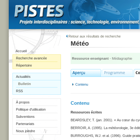
Retour aux résultats de recherche
Météo
Accueil
Recherche avancée
Ressource enseignant
- Médiagraphie
Répertoire
Actualités
Bulletin
Contenu
RSS
À propos
Contenu
Politique d'utilisation
Ressources écrites
Subventions
BEARDSLEY, T. (jan. 2001). « Au cœur du cyclo
Partenariats
BERROIR, A. (1995). La météorologie, 3e éditi
Nous joindre
BURROUGHS, W.J. et al. (1996). Guide pratiqu