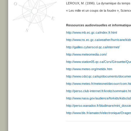
LEROUX, M. (1996). La dynamique du temps et
« Les mille et un coups de la foudre », Science 
Ressources audiovisuelles et informatiqu
http://www.mb.ec.gc.ca/index.fr.html
http://www.ns.ec.gc.ca/weather/hurricane/kids
http://galileo.cyberscol.qc.ca/intermet/
http://www.meteomedia.com/
http://www.station05.qc.ca/Csrs/Girouette/Q
http://www.meteo.org/metidx.htm
http://www.cdsl.qc.ca/isp/documents/docume
http://www.meteo.fr/meteonet/decouvr/com.h
http://perso.club-internet.fr/kreitz/sommaire.h
http://www.nasa.gov/audience/forkids/kidsclub
http://perso.wanadoo.fr/bludimare/mini_dossie
http://www.bls.fr/amatech/electronique/Orage