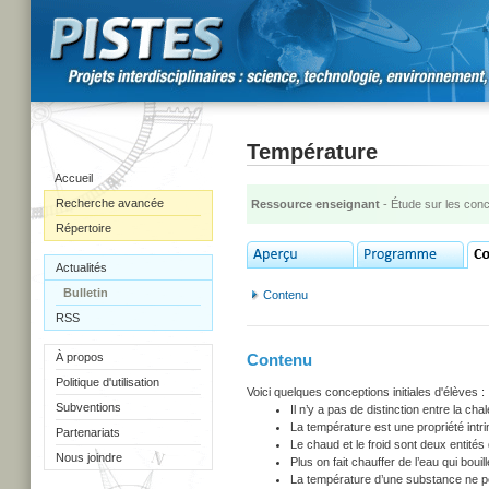
Température
Accueil
Recherche avancée
Ressource enseignant
- Étude sur les con
Répertoire
Actualités
Bulletin
Contenu
RSS
À propos
Contenu
Politique d'utilisation
Voici quelques conceptions initiales d'élèves :
Subventions
Il n’y a pas de distinction entre la cha
La température est une propriété intr
Partenariats
Le chaud et le froid sont deux entités 
Nous joindre
Plus on fait chauffer de l’eau qui bou
La température d’une substance ne peu