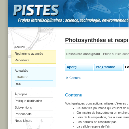
Photosynthèse et respi
Accueil
Recherche avancée
Ressource enseignant
- Étude sur les con
Répertoire
Actualités
Bulletin
Contenu
RSS
À propos
Contenu
Politique d'utilisation
Voici quelques conceptions initiales d'élèves :
Subventions
Ce sont les poumons qui veulent de l’a
On inspire de l’oxygène et on expire 
Partenariats
Lors de la respiration, l’air a exactem
Nous joindre
Les cellules ne respirent pas.
La cellule respire de l’air.