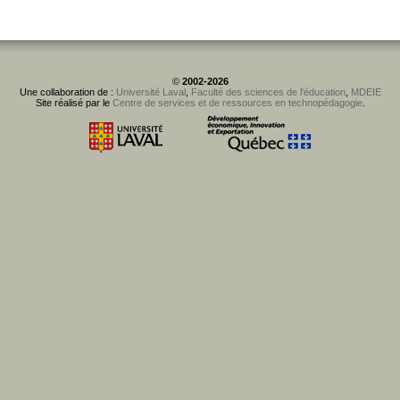
©
2002-2026
Une collaboration de :
Université Laval
,
Faculté des sciences de l'éducation
,
MDEIE
Site réalisé par le
Centre de services et de ressources en technopédagogie
.