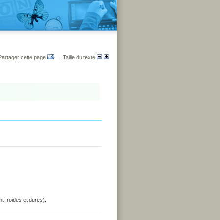
Partager cette page
| Taille du texte
t froides et dures).