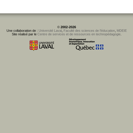
©
2002-2026
Une collaboration de :
Université Laval
,
Faculté des sciences de l'éducation
,
MDEIE
Site réalisé par le
Centre de services et de ressources en technopédagogie
.