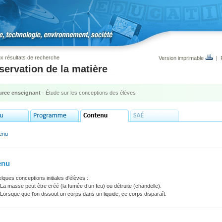
x résultats de recherche
Version imprimable
|
ervation de la matière
rce enseignant
- Étude sur les conceptions des élèves
enu
enu
elques conceptions initiales d'élèves :
La masse peut être créé (la fumée d’un feu) ou détruite (chandelle).
Lorsque que l’on dissout un corps dans un liquide, ce corps disparaît.