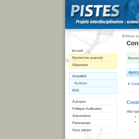
Retour au
Cons
Accueil
Recherche avancée
Ressou
Répertoire
Actualités
Bulletin
Cont
RSS
À propos
Cont
Politique d'utilisation
Voici qu
Subventions
Partenariats
Nous joindre