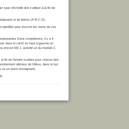
ype d’échelle doit s’utiliser à la fin de
isfaisant) et de lettres (A-B-C-D).
nt planifiés pour inscrire les noms de vos
omposantes d’une compétence, il y a 4
diquer dans le carré en haut à gauche un
 ou encore M2.1: activité un du module 2,
la fin de l’année scolaire pour chacun des
minement ultérieur de l’élève, dans le but
s ou un autre enseignant).
it.