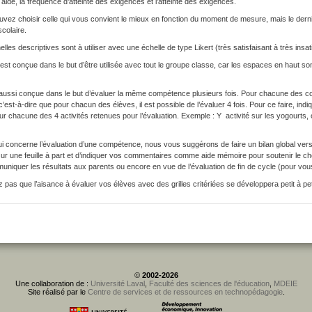
aide, la fréquence d’atteinte des exigences et l’atteinte des exigences.
vez choisir celle qui vous convient le mieux en fonction du moment de mesure, mais le dernier t
scolaire.
lles descriptives sont à utiliser avec une échelle de type Likert (très satisfaisant à très insat
e est conçue dans le but d’être utilisée avec tout le groupe classe, car les espaces en haut so
t aussi conçue dans le but d’évaluer la même compétence plusieurs fois. Pour chacune des c
c’est-à-dire que pour chacun des élèves, il est possible de l’évaluer 4 fois. Pour ce faire, in
r chacune des 4 activités retenues pour l’évaluation. Exemple : Y activité sur les yogourts,
i concerne l’évaluation d’une compétence, nous vous suggérons de faire un bilan global vers 
ur une feuille à part et d’indiquer vos commentaires comme aide mémoire pour soutenir le che
niquer les résultats aux parents ou encore en vue de l’évaluation de fin de cycle (pour vou
z pas que l’aisance à évaluer vos élèves avec des grilles critériées se développera petit à pet
©
2002-2026
Une collaboration de :
Université Laval
,
Faculté des sciences de l'éducation
,
MDEIE
Site réalisé par le
Centre de services et de ressources en technopédagogie
.