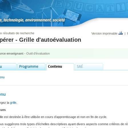
x résultats de recherche
Version imprimable
|
érer - Grille d'autoévaluation
rce enseignant
- Outil d'évaluation
enu
enu
rgez la
grille
.
ues
ille est destinée à être utilisée en cours d’apprentissage et non en fin de cycle.
s suggérons trois types d’échelles descriptives ayant divers aspects comme critères de réu