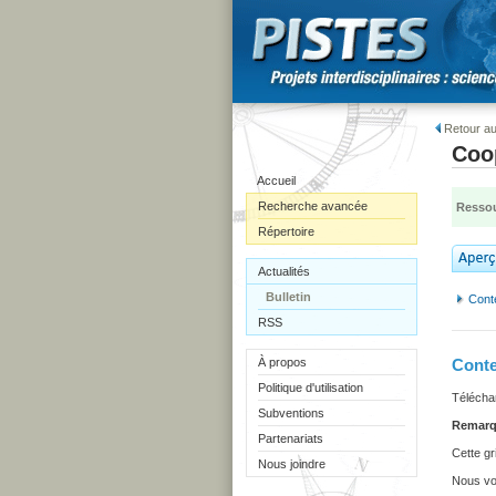
Retour au
Coop
Accueil
Recherche avancée
Ressou
Répertoire
Actualités
Bulletin
Cont
RSS
À propos
Cont
Politique d'utilisation
Télécha
Subventions
Remarq
Partenariats
Cette gr
Nous joindre
Nous vou