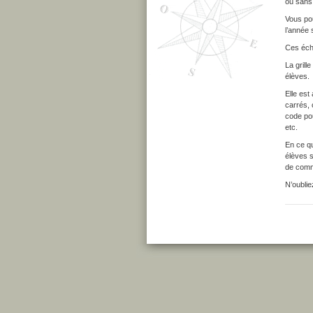
ou sans 
Vous pou
l’année 
Ces éche
La grill
élèves.
Elle es
carrés, 
code pou
etc.
En ce qu
élèves s
de commu
N’oublie