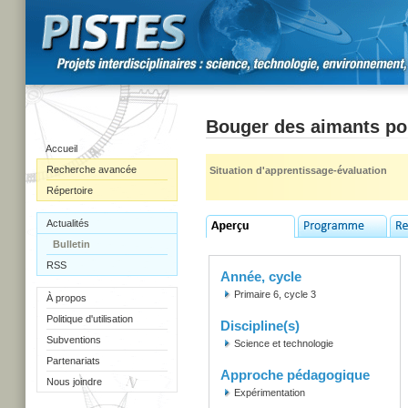
Bouger des aimants pour
Accueil
Recherche avancée
Situation d'apprentissage-évaluation
Répertoire
Actualités
Bulletin
RSS
Année, cycle
Primaire 6, cycle 3
À propos
Politique d'utilisation
Discipline(s)
Subventions
Science et technologie
Partenariats
Approche pédagogique
Nous joindre
Expérimentation