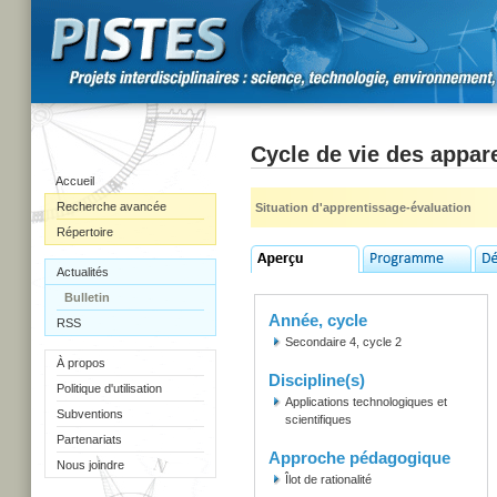
Cycle de vie des appare
Accueil
Recherche avancée
Situation d'apprentissage-évaluation
Répertoire
Actualités
Bulletin
Année, cycle
RSS
Secondaire 4, cycle 2
À propos
Discipline(s)
Politique d'utilisation
Applications technologiques et
Subventions
scientifiques
Partenariats
Approche pédagogique
Nous joindre
Îlot de rationalité