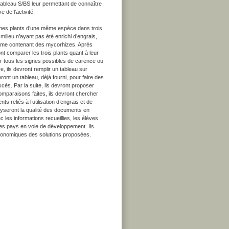
n tableau S/BS leur permettant de connaître
e de l’activité.
 jeunes plants d’une même espèce dans trois
 milieu n’ayant pas été enrichi d’engrais,
sième contenant des mycorhizes. Après
t comparer les trois plants quant à leur
fier tous les signes possibles de carence ou
, ils devront remplir un tableau sur
seront un tableau, déjà fourni, pour faire des
ès. Par la suite, ils devront proposer
omparaisons faites, ils devront chercher
s reliés à l’utilisation d’engrais et de
alyseront la qualité des documents en
ec les informations recueillies, les élèves
les pays en voie de développement. Ils
conomiques des solutions proposées.