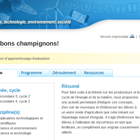
Version imprimable
|
 bons champignons!
ion d'apprentissage-évaluation
Résumé
ée, cycle
Pour faire suite à la théorie sur les producteurs et le
econdaire 3, cycle 2
cycle de l’énergie et de la matière, nous proposons
econdaire 4, cycle 2
une activité permettant d’intégrer ces concepts,
d’en voir de nouveaux et d’intéresser les élèves à
cipline(s)
un autre mode d'agriculture que celui misant sur
l’épandage massif d’engrais. Il s’agit d’intéresser les
pplications technologiques et
élèves à l’utilisation de mycorhizes en tant que
cientifiques
fertilisant, un complément aux engrais couramment
cience et environnement
utilisés.
cience et technologie