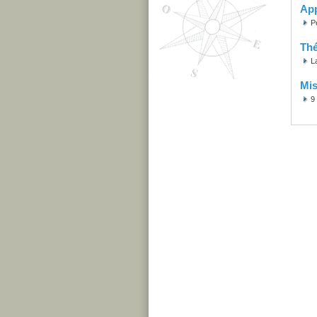
Ap
P
Th
L
Mis
9