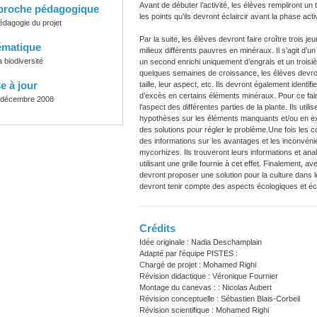
Avant de débuter l’activité, les élèves rempliront u
proche pédagogique
les points qu’ils devront éclaircir avant la phase activ
édagogie du projet
Par la suite, les élèves devront faire croître trois
ématique
milieux différents pauvres en minéraux. Il s’agit d’un
a biodiversité
un second enrichi uniquement d’engrais et un troi
quelques semaines de croissance, les élèves devron
e à jour
taille, leur aspect, etc. Ils devront également identi
d’excès en certains éléments minéraux. Pour ce faire
 décembre 2008
l’aspect des différentes parties de la plante. Ils utili
hypothèses sur les éléments manquants et/ou en exc
des solutions pour régler le problème.
Une fois les c
des informations sur les avantages et les inconvénient
mycorhizes. Ils trouveront leurs informations et an
utilisant une grille fournie à cet effet. Finalement, av
devront proposer une solution pour la culture dans 
devront tenir compte des aspects écologiques et é
Crédits
Idée originale : Nadia Deschamplain
Adapté par l'équipe PISTES :
Chargé de projet : Mohamed Righi
Révision didactique : Véronique Fournier
Montage du canevas : : Nicolas Aubert
Révision conceptuelle : Sébastien Blais-Corbeil
Révision scientifique : Mohamed Righi