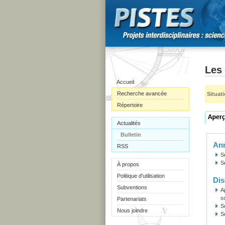
Les
Accueil
Recherche avancée
Situat
Répertoire
Actualités
Bulletin
Ann
RSS
S
S
À propos
Politique d'utilisation
Dis
Subventions
A
s
Partenariats
S
Nous joindre
S