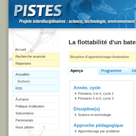
La flottabilité d'un bat
Accueil
Recherche avancée
Situation d'apprentissage-évaluation
Répertoire
Actualités
Bulletin
Année, cycle
RSS
Primaires 3 et 4, cycle 2
Primaires 5 et 6, cycle 3
À propos
Politique d'utilisation
Discipline(s)
Subventions
Science et technologie
Partenariats
Approche pédagogique
Nous joindre
Apprentissage par problème