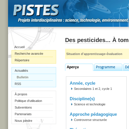
Des pesticides... À to
Accueil
Recherche avancée
Situation d'apprentissage-évaluation
Répertoire
Actualités
Bulletin
Année, cycle
RSS
Secondaires 1 et 2, cycle 1
À propos
Discipline(s)
Politique d'utilisation
Science et technologie
Subventions
Approche pédagogique
Partenariats
Controverse structurée
Nous joindre