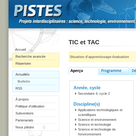
TIC et TAC
Accueil
Recherche avancée
Situation d'apprentissage-évaluation
Répertoire
Actualités
Bulletin
Année, cycle
RSS
Secondaire 4, cycle 2
À propos
Discipline(s)
Politique d'utilisation
Applications technologiques et
Subventions
scientifiques
Science et environnement
Partenariats
Science et technologie
Nous joindre
Science et technologie de
l'environnement