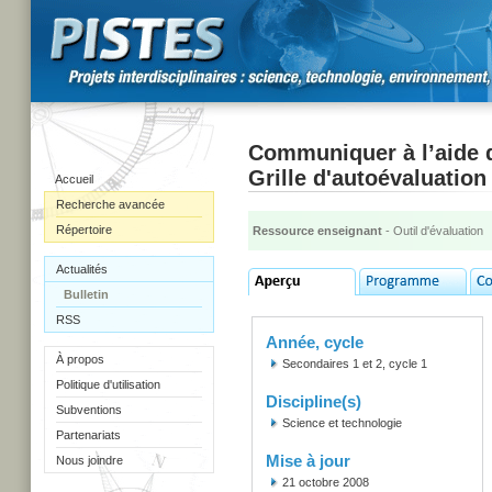
Communiquer à l’aide d
Grille d'autoévaluation
Accueil
Recherche avancée
Répertoire
Ressource enseignant
- Outil d'évaluation
Actualités
Bulletin
RSS
Année, cycle
À propos
Secondaires 1 et 2, cycle 1
Politique d'utilisation
Discipline(s)
Subventions
Science et technologie
Partenariats
Mise à jour
Nous joindre
21 octobre 2008