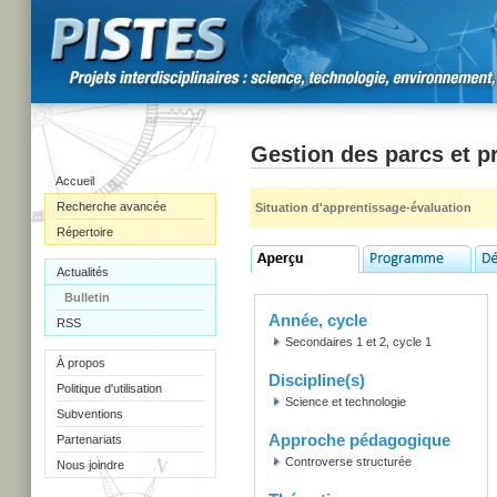
Gestion des parcs et pr
Accueil
Recherche avancée
Situation d'apprentissage-évaluation
Répertoire
Actualités
Bulletin
Année, cycle
RSS
Secondaires 1 et 2, cycle 1
À propos
Discipline(s)
Politique d'utilisation
Science et technologie
Subventions
Approche pédagogique
Partenariats
Controverse structurée
Nous joindre