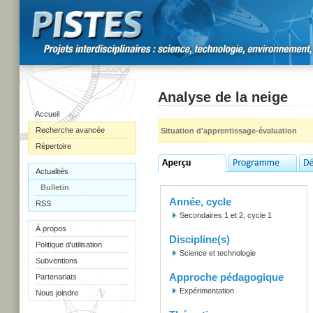
Analyse de la neige
Accueil
Recherche avancée
Situation d'apprentissage-évaluation
Répertoire
Actualités
Bulletin
Année, cycle
RSS
Secondaires 1 et 2, cycle 1
À propos
Discipline(s)
Politique d'utilisation
Science et technologie
Subventions
Approche pédagogique
Partenariats
Expérimentation
Nous joindre