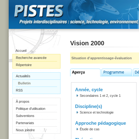
Vision 2000
Accueil
Recherche avancée
Situation d'apprentissage-évaluation
Répertoire
Actualités
Bulletin
Année, cycle
RSS
Secondaires 1 et 2, cycle 1
À propos
Discipline(s)
Politique d'utilisation
Science et technologie
Subventions
Approche pédagogique
Partenariats
Étude de cas
Nous joindre