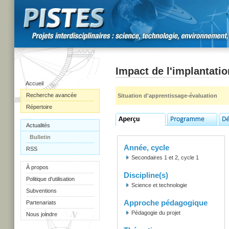
Impact de l'implantati
Accueil
Recherche avancée
Situation d'apprentissage-évaluation
Répertoire
Actualités
Bulletin
Année, cycle
RSS
Secondaires 1 et 2, cycle 1
À propos
Discipline(s)
Politique d'utilisation
Science et technologie
Subventions
Approche pédagogique
Partenariats
Pédagogie du projet
Nous joindre