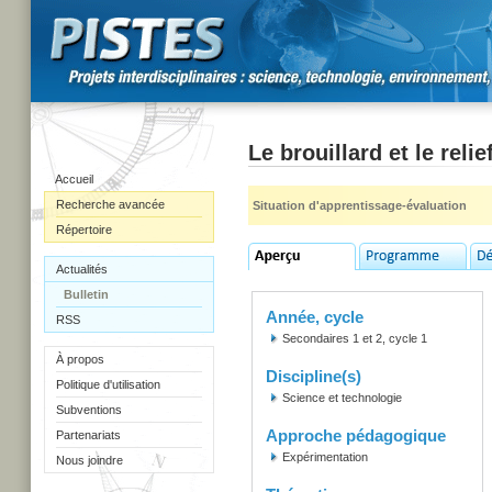
Le brouillard et le relie
Accueil
Recherche avancée
Situation d'apprentissage-évaluation
Répertoire
Actualités
Bulletin
Année, cycle
RSS
Secondaires 1 et 2, cycle 1
À propos
Discipline(s)
Politique d'utilisation
Science et technologie
Subventions
Approche pédagogique
Partenariats
Expérimentation
Nous joindre