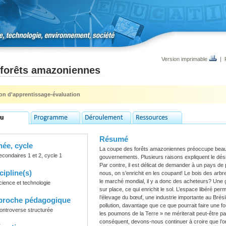
Version imprimable
|
 forêts amazoniennes
ion d'apprentissage-évaluation
Résumé
ée, cycle
La coupe des forêts amazoniennes préoccupe beau
econdaires 1 et 2, cycle 1
gouvernements. Plusieurs raisons expliquent le désir
Par contre, il est délicat de demander à un pays de
cipline(s)
nous, on s’enrichit en les coupant! Le bois des arb
le marché mondial, il y a donc des acheteurs? Une g
cience et technologie
sur place, ce qui enrichit le sol. L’espace libéré perm
l’élevage du bœuf, une industrie importante au Brésil
proche pédagogique
pollution, davantage que ce que pourrait faire une fo
ontroverse structurée
les poumons de la Terre » ne mériterait peut-être pas
conséquent, devons-nous continuer à croire que l’o