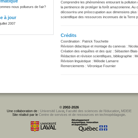
ématique
Comprendre les phénomènes entourant la pollution de 
ommes-nous pollueurs de l'air?
la pertinence de protéger la forêt amazonienne. Au c
découvrira une préoccupation aux dimensions plus hu
e à jour
scientifique des ressources inconnues de la Terre p
juillet 2007
Crédits
Coordination : Patrick Touchette
Révision didactique et montage du canevas : Nicola
Création des enquêtes et des quiz : Sébastien Blais
Rédaction et révision scientifiques, bibliographie :
Révision linguistique : Mélodie Lamarre
Remerciements : Véronique Fournier
©
2002-2026
Une collaboration de :
Université Laval
,
Faculté des sciences de l'éducation
,
MDEIE
Site réalisé par le
Centre de services et de ressources en technopédagogie
.