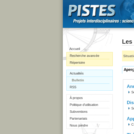
Les
Accueil
Recherche avancée
Situat
Répertoire
Actualités
Bulletin
Ann
RSS
S
À propos
Dis
Politique d'utilisation
S
Subventions
Ap
Partenariats
C
Nous joindre