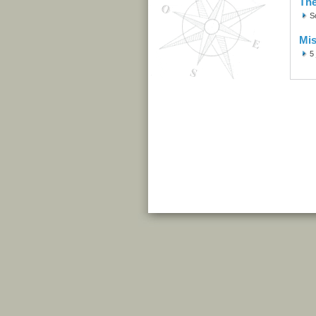
Th
S
Mis
5 