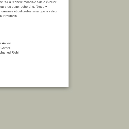
l’air à l’échelle mondiale aide à évaluer
ours de cette recherche, l’élève y
maines et culturelles ainsi que la valeur
our l’humain.
s Aubert
-Corbeil
 Mohamed Righi