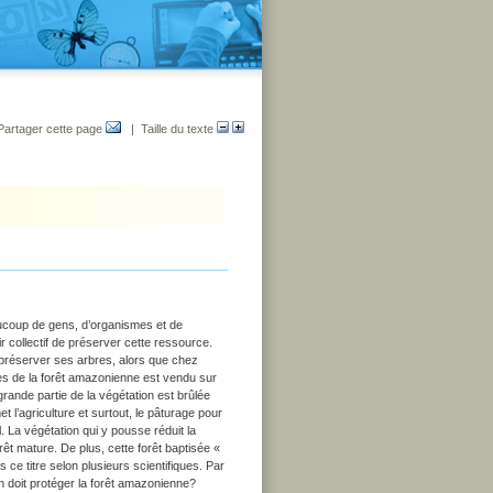
Partager cette page
| Taille du texte
coup de gens, d’organismes et de
 collectif de préserver cette ressource.
 préserver ses arbres, alors que chez
res de la forêt amazonienne est vendu sur
rande partie de la végétation est brûlée
et l’agriculture et surtout, le pâturage pour
. La végétation qui y pousse réduit la
rêt mature. De plus, cette forêt baptisée «
 ce titre selon plusieurs scientifiques. Par
n doit protéger la forêt amazonienne?