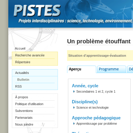
Un problème étouffant
Accueil
Recherche avancée
Situation d'apprentissage-évaluation
Répertoire
Actualités
Bulletin
Année, cycle
RSS
Secondaires 1 et 2, cycle 1
À propos
Discipline(s)
Politique d'utilisation
Science et technologie
Subventions
Approche pédagogique
Partenariats
Apprentissage par problème
Nous joindre