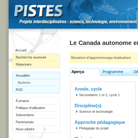
Le Canada autonome en 
Accueil
Recherche avancée
Situation d'apprentissage-évaluation
Répertoire
Actualités
Bulletin
Année, cycle
RSS
Secondaires 1 et 2, cycle 1
À propos
Discipline(s)
Politique d'utilisation
Science et technologie
Subventions
Approche pédagogique
Partenariats
Pédagogie du projet
Nous joindre