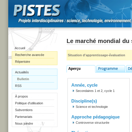
Le marché mondial du su
Accueil
Recherche avancée
Situation d'apprentissage-évaluation
Répertoire
Actualités
Bulletin
Année, cycle
RSS
Secondaires 1 et 2, cycle 1
À propos
Discipline(s)
Politique d'utilisation
Science et technologie
Subventions
Approche pédagogique
Partenariats
Controverse structurée
Nous joindre