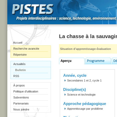
La chasse à la sauvagi
Accueil
Recherche avancée
Situation d'apprentissage-évaluation
Répertoire
Actualités
Bulletin
Année, cycle
RSS
Secondaires 1 et 2, cycle 1
À propos
Discipline(s)
Politique d'utilisation
Science et technologie
Subventions
Approche pédagogique
Partenariats
Apprentissage par problème
Nous joindre