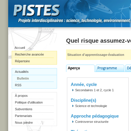
Quel risque assumez-
Accueil
Recherche avancée
Situation d'apprentissage-évaluation
Répertoire
Actualités
Bulletin
Année, cycle
RSS
Secondaires 1 et 2, cycle 1
À propos
Discipline(s)
Politique d'utilisation
Science et technologie
Subventions
Approche pédagogique
Partenariats
Controverse structurée
Nous joindre