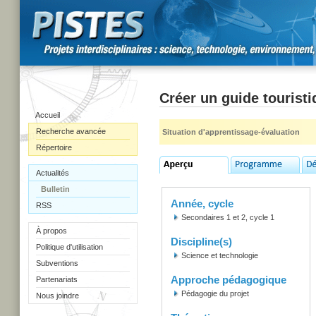
Créer un guide tourist
Accueil
Recherche avancée
Situation d'apprentissage-évaluation
Répertoire
Actualités
Bulletin
Année, cycle
RSS
Secondaires 1 et 2, cycle 1
À propos
Discipline(s)
Politique d'utilisation
Science et technologie
Subventions
Approche pédagogique
Partenariats
Pédagogie du projet
Nous joindre