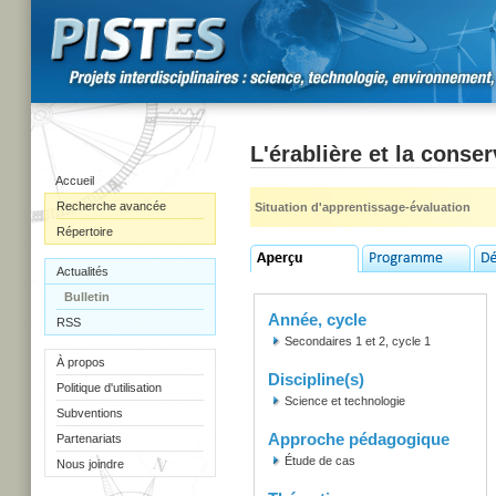
L'érablière et la conser
Accueil
Recherche avancée
Situation d'apprentissage-évaluation
Répertoire
Actualités
Bulletin
Année, cycle
RSS
Secondaires 1 et 2, cycle 1
À propos
Discipline(s)
Politique d'utilisation
Science et technologie
Subventions
Approche pédagogique
Partenariats
Étude de cas
Nous joindre