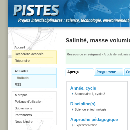
Salinité, masse volumi
Accueil
Recherche avancée
Ressource enseignant
- Article de vulgarisa
Répertoire
Actualités
Bulletin
RSS
Année, cycle
Secondaire 4, cycle 2
À propos
Politique d'utilisation
Discipline(s)
Subventions
Science et technologie
Partenariats
Approche pédagogique
Nous joindre
Expérimentation