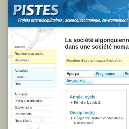
La société algonquienn
dans une société nom
Accueil
Recherche avancée
Répertoire
Situation d'apprentissage-évaluation
Actualités
Bulletin
RSS
À propos
Année, cycle
Politique d'utilisation
Primaire 3, cycle 2
Subventions
Discipline(s)
Partenariats
Géographie, histoire et éducation à
Nous joindre
la citoyenneté