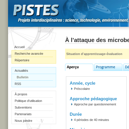
À l'attaque des microb
Accueil
Recherche avancée
Situation d'apprentissage-évaluation
Répertoire
Actualités
Bulletin
Année, cycle
RSS
Préscolaire
À propos
Approche pédagogique
Politique d'utilisation
Approche par questionnement
Subventions
Durée
Partenariats
4 périodes de 40 minutes
Nous joindre