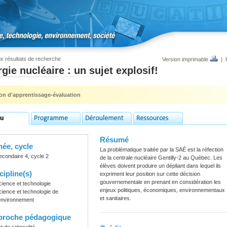
x résultats de recherche
Version imprimable
|
gie nucléaire : un sujet explosif!
ion d'apprentissage-évaluation
Résumé
ée, cycle
La problématique traitée par la SAÉ est la réfection
econdaire 4, cycle 2
de la centrale nucléaire Gentilly-2 au Québec. Les
élèves doivent produire un dépliant dans lequel ils
cipline(s)
expriment leur position sur cette décision
gouvernementale en prenant en considération les
cience et technologie
enjeux politiques, économiques, environnementaux
cience et technologie de
et sanitaires.
'environnement
proche pédagogique