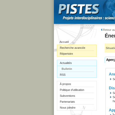
Retour au
Éner
Accueil
Recherche avancée
Situat
Répertoire
Actualités
Bulletin
Ann
RSS
S
À propos
Dis
Politique d'utilisation
S
Subventions
S
l
Partenariats
Nous joindre
Ap