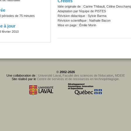
ot de rationalité
Crédits
Idée originale de : Carine Thibault, Céline Desch
rée
Adaptation par l'équipe de PISTES
0 périodes de 75 minutes
Révision didactique : Sylvie Barma
Révision scientifique : Nathalie Bacon
e à jour
Mise en page : Émilie Morin
4 février 2010
©
2002-2026
Une collaboration de :
Université Laval
,
Faculté des sciences de l'éducation
,
MDEIE
Site réalisé par le
Centre de services et de ressources en technopédagogie
.