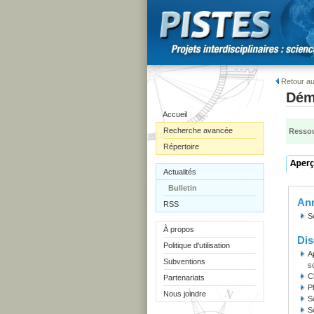
Retour au
Déma
Accueil
Recherche avancée
Ressou
Répertoire
Actualités
Bulletin
Ann
RSS
S
À propos
Dis
Politique d'utilisation
A
Subventions
s
C
Partenariats
P
Nous joindre
S
S