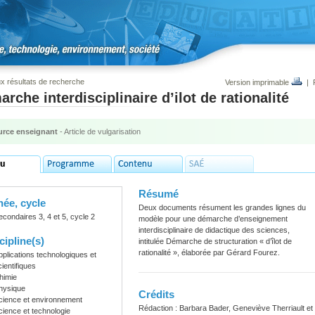
x résultats de recherche
Version imprimable
|
rche interdisciplinaire d’ilot de rationalité
rce enseignant
- Article de vulgarisation
Résumé
ée, cycle
Deux documents résument les grandes lignes du
econdaires 3, 4 et 5, cycle 2
modèle pour une démarche d’enseignement
interdisciplinaire de didactique des sciences,
cipline(s)
intitulée Démarche de structuration « d’îlot de
rationalité », élaborée par Gérard Fourez.
pplications technologiques et
cientifiques
himie
hysique
Crédits
cience et environnement
Rédaction :
Barbara Bader,
Geneviève Therriault et
cience et technologie