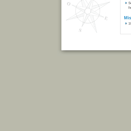
S
l
Mis
1