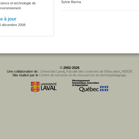
Sylvie Barma
cience et technologie de
'environnement
e à jour
0 décembre 2008
©
2002-2026
Une collaboration de :
Université Laval
,
Faculté des sciences de l'éducation
,
MDEIE
Site réalisé par le
Centre de services et de ressources en technopédagogie
.