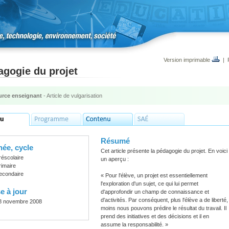
Version imprimable
|
agogie du projet
rce enseignant
- Article de vulgarisation
Résumé
ée, cycle
Cet article présente la pédagogie du projet. En voici
réscolaire
un aperçu :
rimaire
econdaire
« Pour l'élève, un projet est essentiellement
l'exploration d'un sujet, ce qui lui permet
e à jour
d'approfondir un champ de connaissance et
d'activités. Par conséquent, plus l'élève a de liberté,
8 novembre 2008
moins nous pouvons prédire le résultat du travail. Il
prend des initiatives et des décisions et il en
assume la responsabilité. »