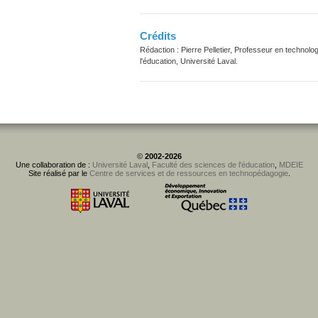
Crédits
Rédaction : Pierre Pelletier, Professeur en technol
l'éducation, Université Laval.
©
2002-2026
Une collaboration de :
Université Laval
,
Faculté des sciences de l'éducation
,
MDEIE
Site réalisé par le
Centre de services et de ressources en technopédagogie
.