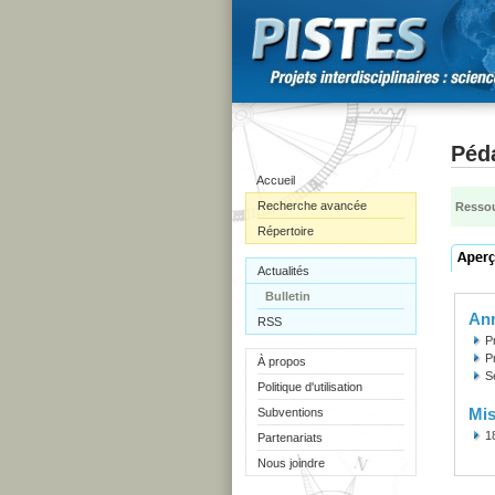
Péd
Accueil
Recherche avancée
Ressou
Répertoire
Actualités
Bulletin
Ann
RSS
P
P
À propos
S
Politique d'utilisation
Mis
Subventions
1
Partenariats
Nous joindre