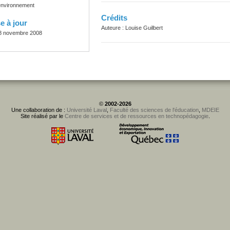
'environnement
Crédits
e à jour
Auteure : Louise Guilbert
8 novembre 2008
©
2002-2026
Une collaboration de :
Université Laval
,
Faculté des sciences de l'éducation
,
MDEIE
Site réalisé par le
Centre de services et de ressources en technopédagogie
.