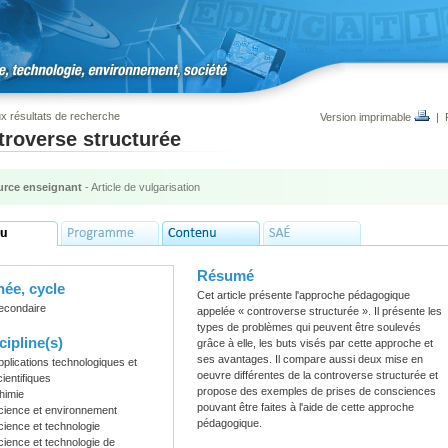
x résultats de recherche
Version imprimable
|
troverse structurée
rce enseignant
- Article de vulgarisation
Résumé
ée, cycle
Cet article présente l'approche pédagogique
econdaire
appelée « controverse structurée ». Il présente les
types de problèmes qui peuvent être soulevés
cipline(s)
grâce à elle, les buts visés par cette approche et
ses avantages. Il compare aussi deux mise en
pplications technologiques et
oeuvre différentes de la controverse structurée et
cientifiques
propose des exemples de prises de consciences
himie
pouvant être faites à l'aide de cette approche
cience et environnement
pédagogique.
cience et technologie
cience et technologie de