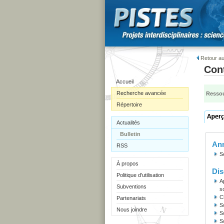
Retour au
Con
Accueil
Recherche avancée
Ressou
Répertoire
Actualités
Bulletin
Ann
RSS
S
À propos
Dis
Politique d'utilisation
A
Subventions
s
C
Partenariats
S
Nous joindre
S
S