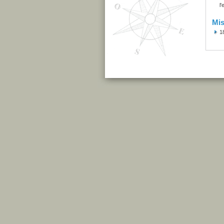
l
Mis
1