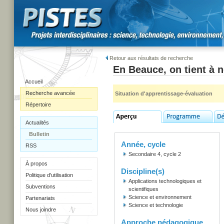
Retour aux résultats de recherche
En Beauce, on tient à n
Accueil
Recherche avancée
Situation d'apprentissage-évaluation
Répertoire
Actualités
Bulletin
Année, cycle
RSS
Secondaire 4, cycle 2
À propos
Discipline(s)
Politique d'utilisation
Applications technologiques et
Subventions
scientifiques
Science et environnement
Partenariats
Science et technologie
Nous joindre
Approche pédagogique