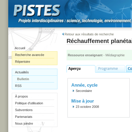
Retour aux résultats de recherche
Réchauffement planéta
Accueil
Recherche avancée
Ressource enseignant
- Médiagraphie
Répertoire
Actualités
Bulletin
Année, cycle
RSS
Secondaire
À propos
Mise à jour
Politique d'utilisation
23 octobre 2008
Subventions
Partenariats
Nous joindre