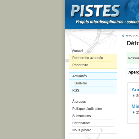
Retour au
Défo
Accueil
Recherche avancée
Ressou
Répertoire
Actualités
Bulletin
Ann
RSS
S
À propos
Mis
Politique d'utilisation
2
Subventions
Partenariats
Nous joindre