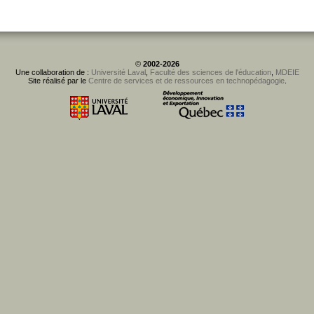
©
2002-2026
Une collaboration de :
Université Laval
,
Faculté des sciences de l'éducation
,
MDEIE
Site réalisé par le
Centre de services et de ressources en technopédagogie
.