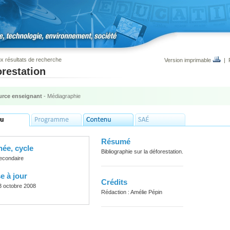
x résultats de recherche
Version imprimable
|
restation
rce enseignant
- Médiagraphie
Résumé
ée, cycle
Bibliographie sur la déforestation.
econdaire
e à jour
Crédits
3 octobre 2008
Rédaction : Amélie Pépin