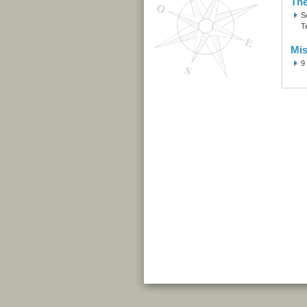
Th
S
T
Mis
9 