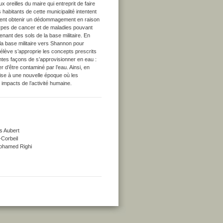
x oreilles du maire qui entreprit de faire
 habitants de cette municipalité intentent
eulent obtenir un dédommagement en raison
types de cancer et de maladies pouvant
enant des sols de la base militaire. En
 la base militaire vers Shannon pour
 l’élève s’approprie les concepts prescrits
entes façons de s’approvisionner en eau :
er d’être contaminé par l’eau. Ainsi, en
ilise à une nouvelle époque où les
impacts de l’activité humaine.
s Aubert
-Corbeil
 Mohamed Righi