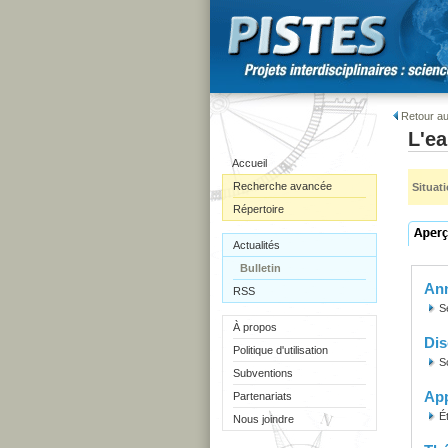
Retour au
L'e
Accueil
Recherche avancée
Situat
Répertoire
Actualités
Bulletin
Ann
RSS
S
À propos
Dis
Politique d'utilisation
S
Subventions
Ap
Partenariats
É
Nous joindre