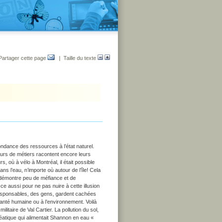
Partager cette page
| Taille du texte
ondance des ressources à l’état naturel.
rs de métiers racontent encore leurs
s, où à vélo à Montréal, il était possible
ns l’eau, n’importe où autour de l’île! Cela
n démontre peu de méfiance et de
t-ce aussi pour ne pas nuire à cette illusion
 responsables, des gens, gardent cachées
 santé humaine ou à l’environnement. Voilà
litaire de Val Cartier. La pollution du sol,
réatique qui alimentait Shannon en eau «