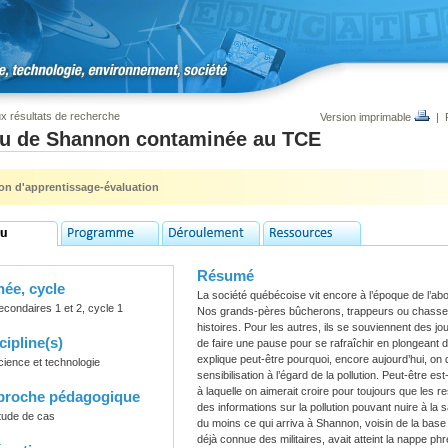
x résultats de recherche
Version imprimable
|
au de Shannon contaminée au TCE
ion d'apprentissage-évaluation
Résumé
ée, cycle
La société québécoise vit encore à l’époque de l’ab
econdaires 1 et 2, cycle 1
Nos grands-pères bûcherons, trappeurs ou chasseu
histoires. Pour les autres, ils se souviennent des jour
cipline(s)
de faire une pause pour se rafraîchir en plongeant da
explique peut-être pourquoi, encore aujourd’hui, o
cience et technologie
sensibilisation à l’égard de la pollution. Peut-être es
à laquelle on aimerait croire pour toujours que les
proche pédagogique
des informations sur la pollution pouvant nuire à la
tude de cas
du moins ce qui arriva à Shannon, voisin de la base mi
déjà connue des militaires, avait atteint la nappe ph