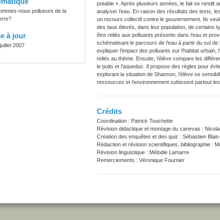
ématique
potable ». Après plusieurs années, le fait se rendit au
ommes-nous pollueurs de la
analyser l’eau. En raison des résultats des tests, les
erre?
un recours collectif contre le gouvernement. Ils v
des taux élevés, dans leur population, de certains 
e à jour
être reliés aux polluants présents dans l’eau et prov
schématisant le parcours de l’eau à partir du sol de
juillet 2007
expliquer l’impact des polluants sur l’habitat urbain,
reliés au thème. Ensuite, l’élève compare les différ
le puits et l’aqueduc. Il propose des règles pour évit
explorant la situation de Shannon, l’élève se sensib
ressources et l’environnement subissent partout les 
Crédits
Coordination : Patrick Touchette
Révision didactique et montage du canevas : Nicola
Création des enquêtes et des quiz : Sébastien Blais
Rédaction et révision scientifiques, bibliographie :
Révision linguistique : Mélodie Lamarre
Remerciements : Véronique Fournier