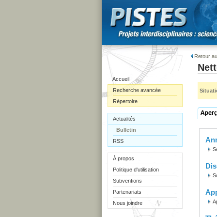
Retour au
Nett
Accueil
Recherche avancée
Situat
Répertoire
Actualités
Bulletin
Ann
RSS
S
À propos
Dis
Politique d'utilisation
S
Subventions
Ap
Partenariats
A
Nous joindre