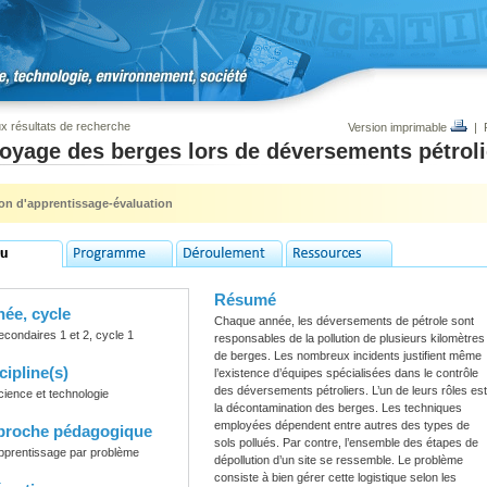
x résultats de recherche
Version imprimable
|
oyage des berges lors de déversements pétroli
ion d'apprentissage-évaluation
Résumé
ée, cycle
Chaque année, les déversements de pétrole sont
econdaires 1 et 2, cycle 1
responsables de la pollution de plusieurs kilomètres
de berges. Les nombreux incidents justifient même
cipline(s)
l’existence d’équipes spécialisées dans le contrôle
des déversements pétroliers. L’un de leurs rôles est
cience et technologie
la décontamination des berges. Les techniques
employées dépendent entre autres des types de
proche pédagogique
sols pollués. Par contre, l’ensemble des étapes de
pprentissage par problème
dépollution d’un site se ressemble. Le problème
consiste à bien gérer cette logistique selon les