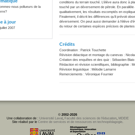
ématique
conditions du terrain touché. L’élève aura donc à pla
ommes-nous pollueurs de la
touché par un déversement de pétrole. En parallèle à
erre?
qualitativement, les résultats escomptés en expliqu
Finalement, il décrit les différences qu’il prévoit obs
e à jour
déversement. On peut aussi demander à l’élève d’év
du retour de certaines espèces précises de plantes
juillet 2007
Crédits
Coordination : Patrick Touchette
Révision didactique et montage du canevas : Nicola
Création des enquêtes et des quiz : Sébastien Blais
Rédaction et révision scientifiques, bibliographie :
Révision linguistique : Mélodie Lamarre
Remerciements : Véronique Fournier
©
2002-2026
Une collaboration de :
Université Laval
,
Faculté des sciences de l'éducation
,
MDEIE
Site réalisé par le
Centre de services et de ressources en technopédagogie
.