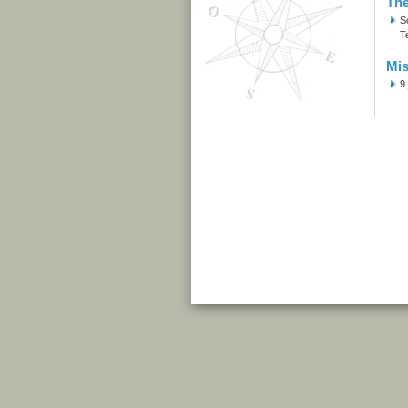
Th
S
T
Mis
9 