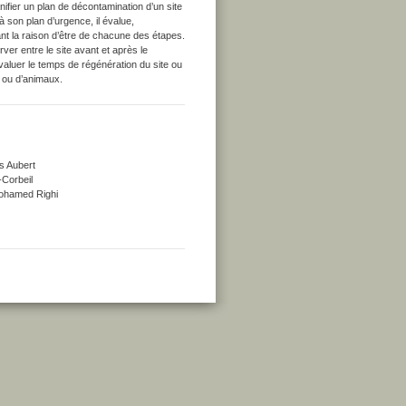
nifier un plan de décontamination d’un site
 son plan d’urgence, il évalue,
ant la raison d’être de chacune des étapes.
erver entre le site avant et après le
aluer le temps de régénération du site ou
 ou d’animaux.
s Aubert
-Corbeil
 Mohamed Righi