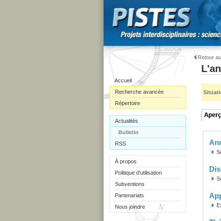
Retour au
L'an
Accueil
Recherche avancée
Situat
Répertoire
Actualités
Bulletin
Ann
RSS
S
À propos
Dis
Politique d'utilisation
S
Subventions
Ap
Partenariats
E
Nous joindre