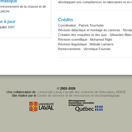
ématique
développant ses compétences en laboratoire et en
nvironnement de la chasse et de
a pêche
Crédits
e à jour
Coordination : Patrick Touchette
juillet 2007
Révision didactique et montage du canevas : Nicola
Création des enquêtes et des quiz : Sébastien Blais
Révision scientifique : Mohamed Righi
Révision linguistique : Mélodie Lamarre
Remerciements : Véronique Fournier
©
2002-2026
Une collaboration de :
Université Laval
,
Faculté des sciences de l'éducation
,
MDEIE
Site réalisé par le
Centre de services et de ressources en technopédagogie
.