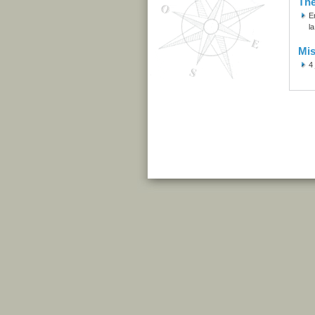
Th
E
l
Mis
4 