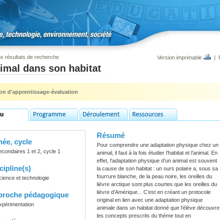
x résultats de recherche
Version imprimable
|
imal dans son habitat
ion d'apprentissage-évaluation
Résumé
ée, cycle
Pour comprendre une adaptation physique chez un
econdaires 1 et 2, cycle 1
animal, il faut à la fois étudier l’habitat et l’animal. En
effet, l’adaptation physique d’un animal est souvent
cipline(s)
la cause de son habitat : un ours polaire a, sous sa
fourrure blanche, de la peau noire, les oreilles du
cience et technologie
lièvre arctique sont plus courtes que les oreilles du
lièvre d’Amérique... C’est en créant un protocole
proche pédagogique
original en lien avec une adaptation physique
xpérimentation
animale dans un habitat donné que l’élève découvre
les concepts prescrits du thème tout en