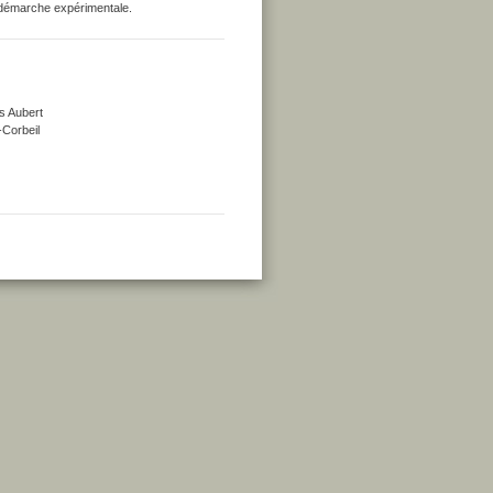
 démarche expérimentale.
s Aubert
-Corbeil