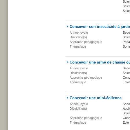
Scie
Scien
Scien
Concevoir son insecticide à jardi
Année, cycle
Secon
Discipline(s)
Scien
Approche pédagogique
Péda
Thématique
Somm
Concevoir une arme de chasse o
Année, cycle
Secon
Discipline(s)
Scien
Approche pédagogique
Conc
Thématique
Envi
Concevoir une mini-éolienne
Année, cycle
Secon
Discipline(s)
Appli
Scien
Approche pédagogique
Conc
Thématique
Éole 