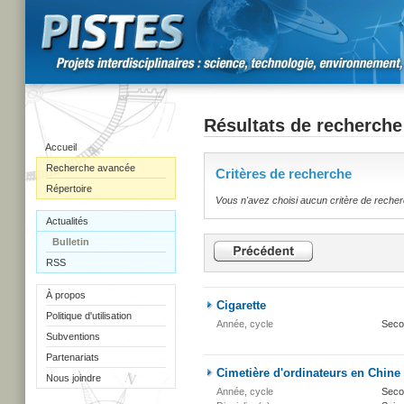
Résultats de recherche
Accueil
Recherche avancée
Critères de recherche
Répertoire
Vous n'avez choisi aucun critère de reche
Actualités
Bulletin
RSS
À propos
Cigarette
Politique d'utilisation
Année, cycle
Seco
Subventions
Partenariats
Cimetière d'ordinateurs en Chine
Nous joindre
Année, cycle
Secon