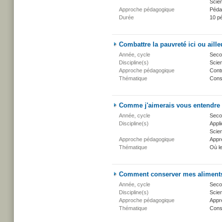
Scien
Approche pédagogique
Péda
Durée
10 p
Combattre la pauvreté ici ou aille
Année, cycle
Secon
Discipline(s)
Scien
Approche pédagogique
Cont
Thématique
Conse
Comme j'aimerais vous entendre
Année, cycle
Secon
Discipline(s)
Appli
Scien
Approche pédagogique
Appr
Thématique
Où l
Comment conserver mes aliment
Année, cycle
Secon
Discipline(s)
Scien
Approche pédagogique
Appr
Thématique
Conse