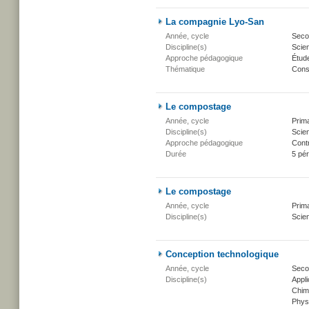
La compagnie Lyo-San
Année, cycle
Secon
Discipline(s)
Scien
Approche pédagogique
Étud
Thématique
Conse
Le compostage
Année, cycle
Prima
Discipline(s)
Scien
Approche pédagogique
Cont
Durée
5 pé
Le compostage
Année, cycle
Prima
Discipline(s)
Scien
Conception technologique
Année, cycle
Seco
Discipline(s)
Appli
Chim
Phys