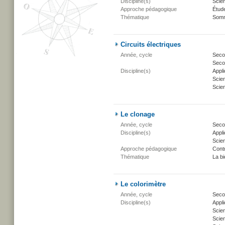
Discipline(s)
Scien
Approche pédagogique
Étud
Thématique
Somm
Circuits électriques
Année, cycle
Secon
Secon
Discipline(s)
Appli
Scien
Scien
Le clonage
Année, cycle
Secon
Discipline(s)
Appli
Scien
Approche pédagogique
Cont
Thématique
La bi
Le colorimètre
Année, cycle
Secon
Discipline(s)
Appli
Scie
Scien