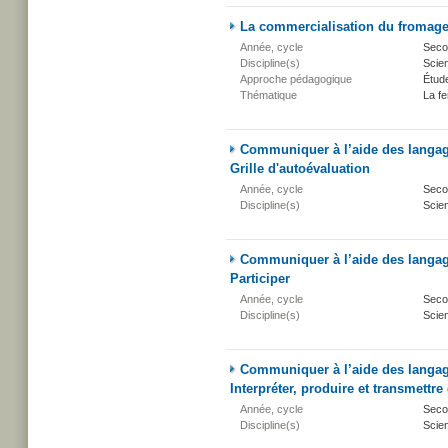
La commercialisation du fromage 
Année, cycle
Secon
Discipline(s)
Scien
Approche pédagogique
Étud
Thématique
La fe
Communiquer à l’aide des langage
Grille d'autoévaluation
Année, cycle
Secon
Discipline(s)
Scien
Communiquer à l’aide des langage
Participer
Année, cycle
Secon
Discipline(s)
Scien
Communiquer à l’aide des langage
Interpréter, produire et transmettr
Année, cycle
Secon
Discipline(s)
Scien