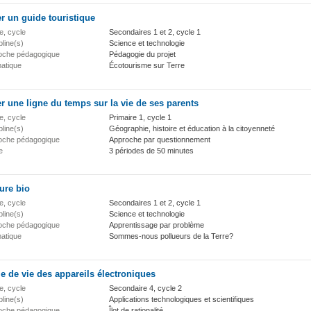
r un guide touristique
e, cycle
Secondaires 1 et 2, cycle 1
pline(s)
Science et technologie
oche pédagogique
Pédagogie du projet
atique
Écotourisme sur Terre
r une ligne du temps sur la vie de ses parents
e, cycle
Primaire 1, cycle 1
pline(s)
Géographie, histoire et éducation à la citoyenneté
oche pédagogique
Approche par questionnement
e
3 périodes de 50 minutes
ure bio
e, cycle
Secondaires 1 et 2, cycle 1
pline(s)
Science et technologie
oche pédagogique
Apprentissage par problème
atique
Sommes-nous pollueurs de la Terre?
e de vie des appareils électroniques
e, cycle
Secondaire 4, cycle 2
pline(s)
Applications technologiques et scientifiques
oche pédagogique
Îlot de rationalité