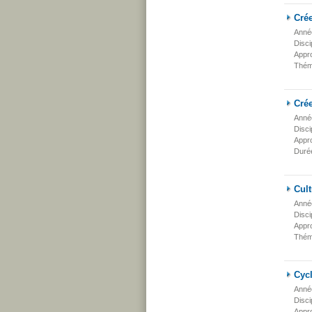
Crée
Anné
Disci
Appr
Thém
Crée
Anné
Disci
Appr
Duré
Cult
Anné
Disci
Appr
Thém
Cycl
Anné
Disci
Appr