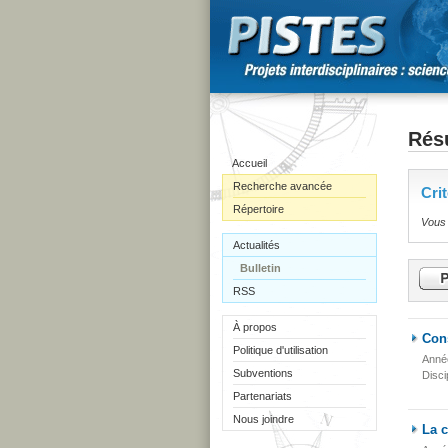
Résu
Accueil
Recherche avancée
Cri
Répertoire
Vous 
Actualités
Bulletin
RSS
À propos
Cons
Politique d'utilisation
Anné
Subventions
Disci
Partenariats
Nous joindre
La c