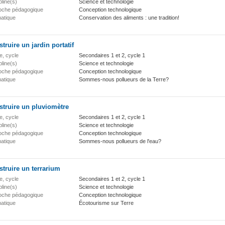
pline(s)
Science et technologie
oche pédagogique
Conception technologique
atique
Conservation des aliments : une tradition!
truire un jardin portatif
e, cycle
Secondaires 1 et 2, cycle 1
pline(s)
Science et technologie
oche pédagogique
Conception technologique
atique
Sommes-nous pollueurs de la Terre?
struire un pluviomètre
e, cycle
Secondaires 1 et 2, cycle 1
pline(s)
Science et technologie
oche pédagogique
Conception technologique
atique
Sommes-nous pollueurs de l'eau?
truire un terrarium
e, cycle
Secondaires 1 et 2, cycle 1
pline(s)
Science et technologie
oche pédagogique
Conception technologique
atique
Écotourisme sur Terre