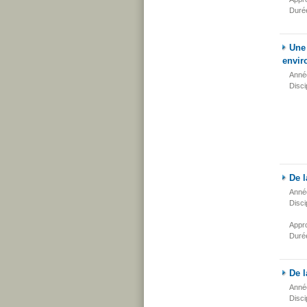
Duré
Une 
envir
Anné
Disci
De l
Anné
Disci
Appr
Duré
De l
Anné
Disci