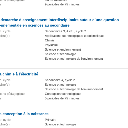
e
9 périodes de 75 minutes
démarche d’enseignement interdisciplinaire autour d’une question
onnementale en sciences au secondaire
e, cycle
Secondaires 3, 4 et 5, cycle 2
pline(s)
Applications technologiques et scientifiques
Chimie
Physique
Science et environnement
Science et technologie
Science et technologie de l'environnement
a chimie à l'électricité
e, cycle
Secondaire 4, cycle 2
pline(s)
Science et technologie
Science et technologie de l'environnement
oche pédagogique
Conception technologique
e
5 périodes de 75 minutes
a conception à la naissance
e, cycle
Primaire
pline(s)
Science et technologie