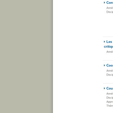
Cont
Anné
Disci
Les
criti
Anné
Coop
Anné
Disci
Cou
Anné
Disci
Appr
Thém