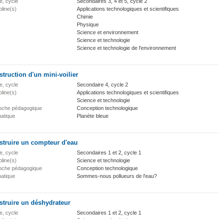
e, cycle
Secondaires 3, 4 et 5, cycle 2
pline(s)
Applications technologiques et scientifiques
Chimie
Physique
Science et environnement
Science et technologie
Science et technologie de l'environnement
truction d'un mini-voilier
e, cycle
Secondaire 4, cycle 2
pline(s)
Applications technologiques et scientifiques
Science et technologie
oche pédagogique
Conception technologique
atique
Planète bleue
struire un compteur d'eau
e, cycle
Secondaires 1 et 2, cycle 1
pline(s)
Science et technologie
oche pédagogique
Conception technologique
atique
Sommes-nous pollueurs de l'eau?
struire un déshydrateur
e, cycle
Secondaires 1 et 2, cycle 1