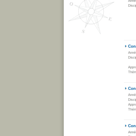
Anné
Disci
Cons
Anné
Disci
Appr
Thém
Con
Anné
Disci
Appr
Thém
Con
Anné