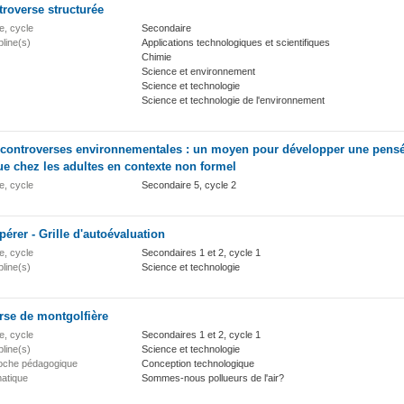
roverse structurée
e, cycle
Secondaire
pline(s)
Applications technologiques et scientifiques
Chimie
Science et environnement
Science et technologie
Science et technologie de l'environnement
 controverses environnementales : un moyen pour développer une pens
que chez les adultes en contexte non formel
e, cycle
Secondaire 5, cycle 2
érer - Grille d'autoévaluation
e, cycle
Secondaires 1 et 2, cycle 1
pline(s)
Science et technologie
rse de montgolfière
e, cycle
Secondaires 1 et 2, cycle 1
pline(s)
Science et technologie
oche pédagogique
Conception technologique
atique
Sommes-nous pollueurs de l'air?