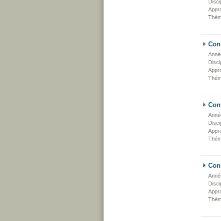
Disci
Appr
Thém
Cons
Anné
Disci
Appr
Thém
Con
Anné
Disci
Appr
Thém
Cons
Anné
Disci
Appr
Thém