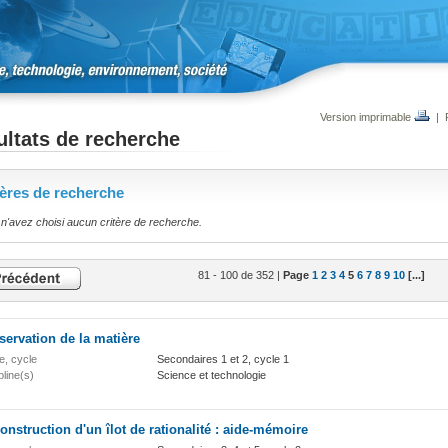
Version imprimable
|
ltats de recherche
tères de recherche
n'avez choisi aucun critère de recherche.
81 - 100 de 352 |
Page
1
2
3
4
5
6
7
8
9
10
[...]
ervation de la matière
e, cycle
Secondaires 1 et 2, cycle 1
pline(s)
Science et technologie
onstruction d'un îlot de rationalité : aide-mémoire