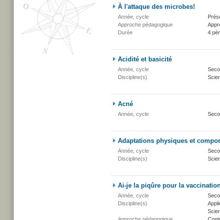
À l'attaque des microbes!
Année, cycle
Présc
Approche pédagogique
Appr
Durée
4 pé
Acidité et basicité
Année, cycle
Secon
Discipline(s)
Scien
Acné
Année, cycle
Seco
Adaptations physiques et compo
Année, cycle
Secon
Discipline(s)
Scien
Ai-je la piqûre pour la vaccinatio
Année, cycle
Secon
Discipline(s)
Appli
Scien
Approche pédagogique
Cont