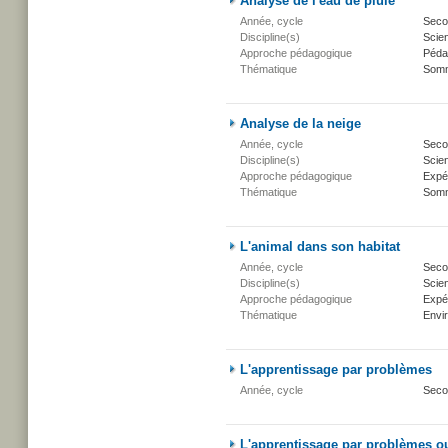
Analyse de l'eau de pluie
Année, cycle
Secon
Discipline(s)
Scien
Approche pédagogique
Péda
Thématique
Somm
Analyse de la neige
Année, cycle
Secon
Discipline(s)
Scien
Approche pédagogique
Expé
Thématique
Somm
L'animal dans son habitat
Année, cycle
Secon
Discipline(s)
Scien
Approche pédagogique
Expé
Thématique
Envi
L'apprentissage par problèmes
Année, cycle
Seco
L'apprentissage par problèmes o