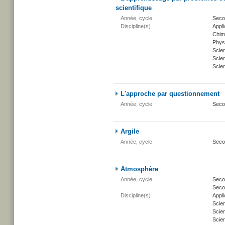
scientifique
Année, cycle
Seco
Discipline(s)
Appli
Chim
Phys
Scie
Scien
Scien
L'approche par questionnement
Année, cycle
Seco
Argile
Année, cycle
Seco
Atmosphère
Année, cycle
Secon
Secon
Discipline(s)
Appli
Scie
Scien
Scien