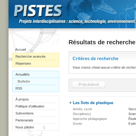
Résultats de recherche
Accueil
Recherche avancée
Critères de recherche
Répertoire
Vous n'avez choisi aucun critère de reche
Actualités
Bulletin
RSS
À propos
Les îlots de plastique
Politique d'utilisation
Année, cycle
Secon
Subventions
Discipline(s)
Scien
Approche pédagogique
Étud
Partenariats
Durée
8 pé
Nous joindre