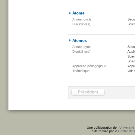
Atome
Année, cycle
Secon
Discipline(s)
Scien
Atomos
Année, cycle
Secon
Discipline(s)
Appli
Scie
Scien
Approche pédagogique
Appr
Thématique
Voir 
Une collaboration de :
Université
Site réalisé par le
Centre de 