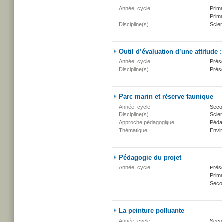
Année, cycle
Prima
Prima
Discipline(s)
Scien
Outil d’évaluation d’une attitude :
Année, cycle
Présc
Discipline(s)
Présc
Parc marin et réserve faunique
Année, cycle
Secon
Discipline(s)
Scien
Approche pédagogique
Péda
Thématique
Envi
Pédagogie du projet
Année, cycle
Présc
Prima
Seco
La peinture polluante
Année, cycle
Secon