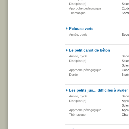
Discipline(s)
Scien
Approche pédagogique
Étud
Thématique
Somm
Pelouse verte
Année, cycle
Seco
Le petit canot de béton
Année, cycle
Secon
Discipline(s)
Scien
Scien
Approche pédagogique
Conc
Durée
6 pé
Les petits jus... difficiles à avaler
Année, cycle
Secon
Discipline(s)
Appli
Scien
Approche pédagogique
Appr
Thématique
Chan