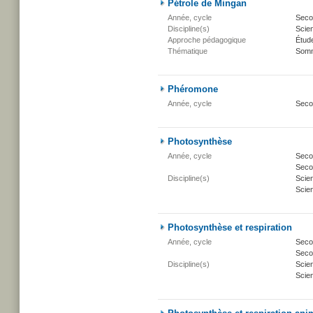
Pétrole de Mingan
Année, cycle
Secon
Discipline(s)
Scien
Approche pédagogique
Étud
Thématique
Somm
Phéromone
Année, cycle
Seco
Photosynthèse
Année, cycle
Secon
Secon
Discipline(s)
Scie
Scien
Photosynthèse et respiration
Année, cycle
Secon
Secon
Discipline(s)
Scie
Scien