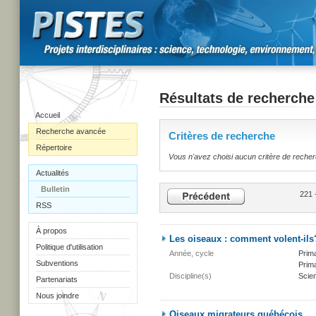
Résultats de recherche
Accueil
Recherche avancée
Critères de recherche
Répertoire
Vous n'avez choisi aucun critère de reche
Actualités
Bulletin
221 
RSS
À propos
Les oiseaux : comment volent-ils
Politique d'utilisation
Année, cycle
Prima
Subventions
Prima
Discipline(s)
Scien
Partenariats
Nous joindre
Oiseaux migrateurs québécois