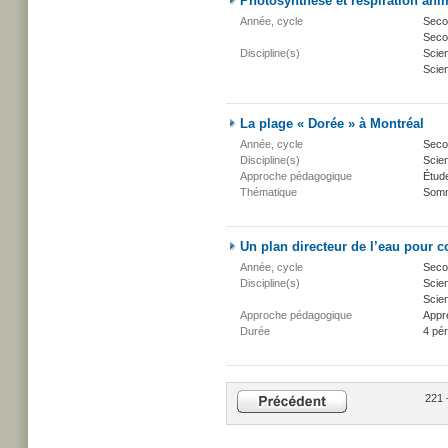
Photosynthèse et respiration ani
Année, cycle
Secon
Secon
Discipline(s)
Scie
Scien
La plage « Dorée » à Montréal
Année, cycle
Secon
Discipline(s)
Scien
Approche pédagogique
Étud
Thématique
Somm
Un plan directeur de l’eau pour c
Année, cycle
Secon
Discipline(s)
Scien
Scien
Approche pédagogique
Appr
Durée
4 pé
221 