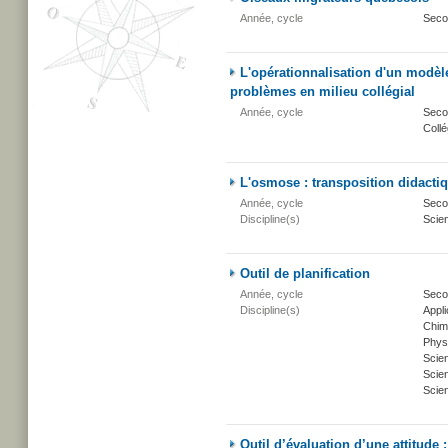
Année, cycle
Seco
L'opérationnalisation d'un modèl
problèmes en milieu collégial
Année, cycle
Secon
Collé
L'osmose : transposition didacti
Année, cycle
Secon
Discipline(s)
Scien
Outil de planification
Année, cycle
Seco
Discipline(s)
Appli
Chim
Phys
Scie
Scien
Scien
Outil d’évaluation d’une attitude 