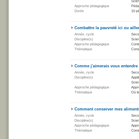
Scien
Approche pédagogique
Péda
Durée
10 p
Combattre la pauvreté ici ou aille
Année, cycle
Secon
Discipline(s)
Scien
Approche pédagogique
Cont
Thématique
Conse
Comme j'aimerais vous entendre
Année, cycle
Secon
Discipline(s)
Appli
Scien
Approche pédagogique
Appr
Thématique
Où l
Comment conserver mes aliment
Année, cycle
Secon
Discipline(s)
Scien
Approche pédagogique
Appr
Thématique
Conse