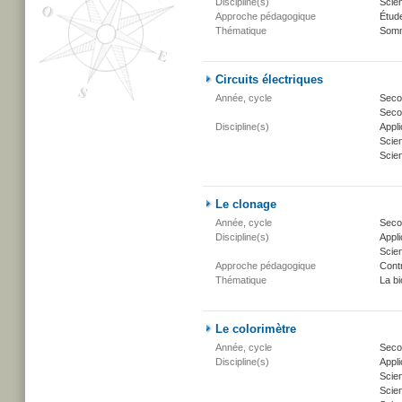
Discipline(s)
Scien
Approche pédagogique
Étud
Thématique
Somm
Circuits électriques
Année, cycle
Secon
Secon
Discipline(s)
Appli
Scien
Scien
Le clonage
Année, cycle
Secon
Discipline(s)
Appli
Scien
Approche pédagogique
Cont
Thématique
La bi
Le colorimètre
Année, cycle
Secon
Discipline(s)
Appli
Scie
Scien