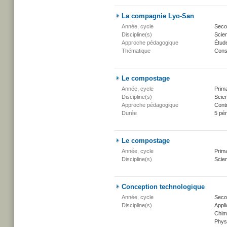
La compagnie Lyo-San
Année, cycle
Secon
Discipline(s)
Scien
Approche pédagogique
Étud
Thématique
Conse
Le compostage
Année, cycle
Prima
Discipline(s)
Scien
Approche pédagogique
Cont
Durée
5 pé
Le compostage
Année, cycle
Prima
Discipline(s)
Scien
Conception technologique
Année, cycle
Seco
Discipline(s)
Appli
Chim
Phys