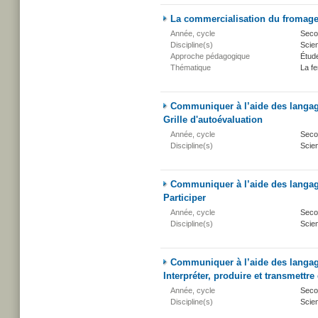
La commercialisation du fromage 
Année, cycle
Secon
Discipline(s)
Scien
Approche pédagogique
Étud
Thématique
La fe
Communiquer à l’aide des langage
Grille d'autoévaluation
Année, cycle
Secon
Discipline(s)
Scien
Communiquer à l’aide des langage
Participer
Année, cycle
Secon
Discipline(s)
Scien
Communiquer à l’aide des langage
Interpréter, produire et transmettr
Année, cycle
Secon
Discipline(s)
Scien