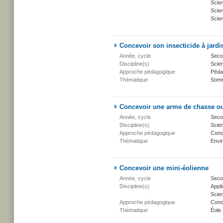
Scie
Scien
Scien
Concevoir son insecticide à jardi
Année, cycle
Secon
Discipline(s)
Scien
Approche pédagogique
Péda
Thématique
Somm
Concevoir une arme de chasse o
Année, cycle
Secon
Discipline(s)
Scien
Approche pédagogique
Conc
Thématique
Envi
Concevoir une mini-éolienne
Année, cycle
Secon
Discipline(s)
Appli
Scien
Approche pédagogique
Conc
Thématique
Éole 