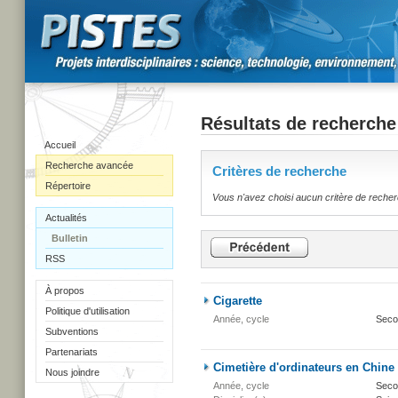
Résultats de recherche
Accueil
Recherche avancée
Critères de recherche
Répertoire
Vous n'avez choisi aucun critère de reche
Actualités
Bulletin
RSS
À propos
Cigarette
Politique d'utilisation
Année, cycle
Seco
Subventions
Partenariats
Cimetière d'ordinateurs en Chine
Nous joindre
Année, cycle
Secon