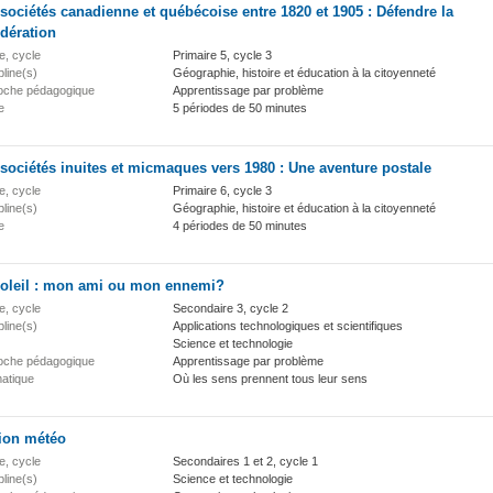
sociétés canadienne et québécoise entre 1820 et 1905 : Défendre la
dération
e, cycle
Primaire 5, cycle 3
pline(s)
Géographie, histoire et éducation à la citoyenneté
oche pédagogique
Apprentissage par problème
e
5 périodes de 50 minutes
sociétés inuites et micmaques vers 1980 : Une aventure postale
e, cycle
Primaire 6, cycle 3
pline(s)
Géographie, histoire et éducation à la citoyenneté
e
4 périodes de 50 minutes
soleil : mon ami ou mon ennemi?
e, cycle
Secondaire 3, cycle 2
pline(s)
Applications technologiques et scientifiques
Science et technologie
oche pédagogique
Apprentissage par problème
atique
Où les sens prennent tous leur sens
tion météo
e, cycle
Secondaires 1 et 2, cycle 1
pline(s)
Science et technologie