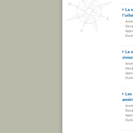
La s
l’urb
Anné
Disci
Appr
Duré
La 
vivie
Anné
Disci
Appr
Duré
Les 
améri
Anné
Disci
Appr
Duré