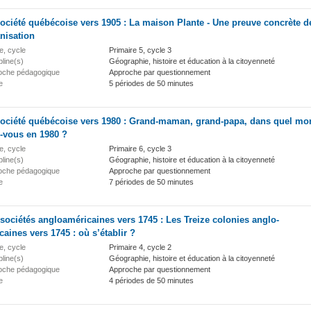
ociété québécoise vers 1905 : La maison Plante - Une preuve concrète d
anisation
e, cycle
Primaire 5, cycle 3
pline(s)
Géographie, histoire et éducation à la citoyenneté
oche pédagogique
Approche par questionnement
e
5 périodes de 50 minutes
société québécoise vers 1980 : Grand-maman, grand-papa, dans quel mo
z-vous en 1980 ?
e, cycle
Primaire 6, cycle 3
pline(s)
Géographie, histoire et éducation à la citoyenneté
oche pédagogique
Approche par questionnement
e
7 périodes de 50 minutes
sociétés angloaméricaines vers 1745 : Les Treize colonies anglo-
caines vers 1745 : où s’établir ?
e, cycle
Primaire 4, cycle 2
pline(s)
Géographie, histoire et éducation à la citoyenneté
oche pédagogique
Approche par questionnement
e
4 périodes de 50 minutes