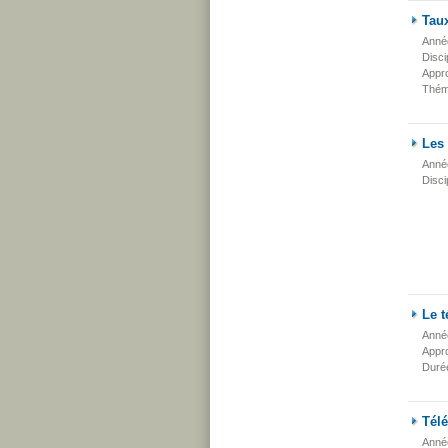
Taux
Anné
Disci
Appr
Thém
Les 
Anné
Disci
Le 
Anné
Appr
Duré
Télé
Anné