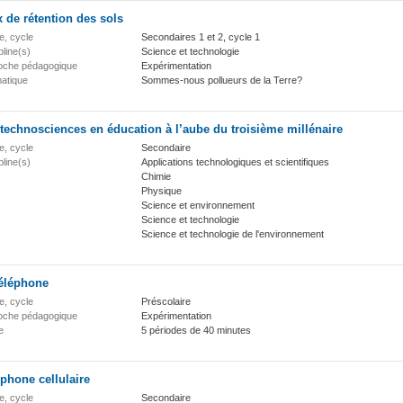
 de rétention des sols
e, cycle
Secondaires 1 et 2, cycle 1
pline(s)
Science et technologie
oche pédagogique
Expérimentation
atique
Sommes-nous pollueurs de la Terre?
technosciences en éducation à l’aube du troisième millénaire
e, cycle
Secondaire
pline(s)
Applications technologiques et scientifiques
Chimie
Physique
Science et environnement
Science et technologie
Science et technologie de l'environnement
téléphone
e, cycle
Préscolaire
oche pédagogique
Expérimentation
e
5 périodes de 40 minutes
phone cellulaire
e, cycle
Secondaire