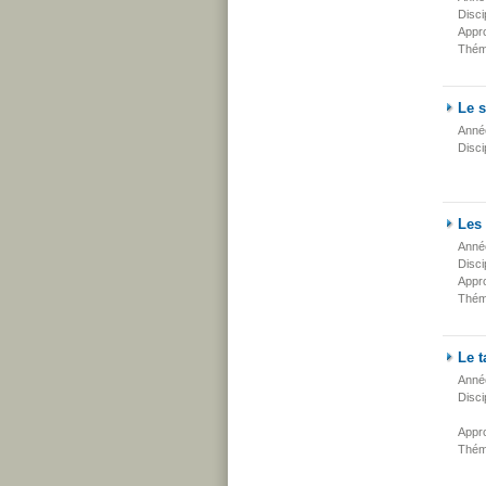
Disci
Appr
Thém
Le s
Anné
Disci
Les 
Anné
Disci
Appr
Thém
Le t
Anné
Disci
Appr
Thém