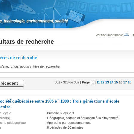
Version imprimable
|
ltats de recherche
tères de recherche
n'avez choisi aucun critère de recherche.
301 - 320 de 352 |
Page [...]
11
12
13
14
15
16
17
18
ociété québécoise entre 1905 eT 1980 : Trois générations d’école
coise
e, cycle
Primaire 6, cycle 3
pline(s)
Géographie, histoire et éducation à la citoyenneté
oche pédagogique
Approche par questionnement
e
6 périodes de 50 minutes