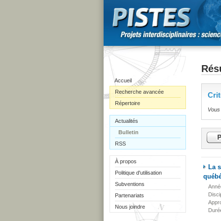
Résu
Accueil
Recherche avancée
Cri
Répertoire
Vous 
Actualités
Bulletin
RSS
À propos
La s
Politique d'utilisation
québé
Subventions
Anné
Disci
Partenariats
Appr
Nous joindre
Duré