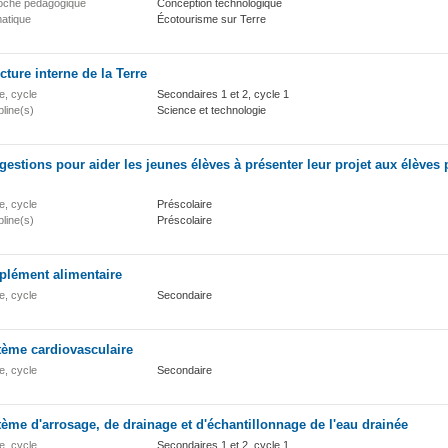
oche pédagogique
Conception technologique
atique
Écotourisme sur Terre
cture interne de la Terre
e, cycle
Secondaires 1 et 2, cycle 1
pline(s)
Science et technologie
estions pour aider les jeunes élèves à présenter leur projet aux élèves 
e, cycle
Préscolaire
pline(s)
Préscolaire
plément alimentaire
e, cycle
Secondaire
tème cardiovasculaire
e, cycle
Secondaire
ème d'arrosage, de drainage et d'échantillonnage de l'eau drainée
e, cycle
Secondaires 1 et 2, cycle 1