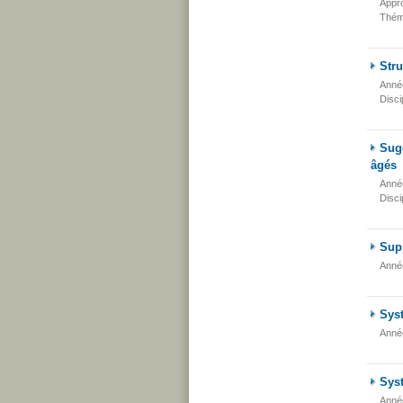
Appr
Thém
Stru
Anné
Disci
Sugg
âgés
Anné
Disci
Sup
Anné
Sys
Anné
Syst
Anné