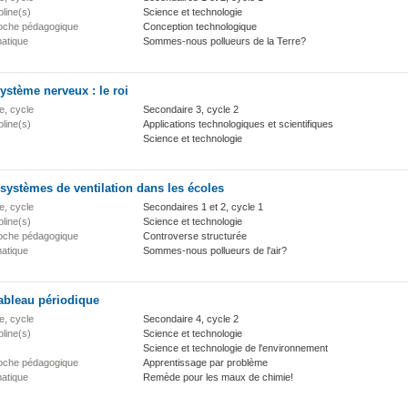
pline(s)
Science et technologie
oche pédagogique
Conception technologique
atique
Sommes-nous pollueurs de la Terre?
ystème nerveux : le roi
e, cycle
Secondaire 3, cycle 2
pline(s)
Applications technologiques et scientifiques
Science et technologie
systèmes de ventilation dans les écoles
e, cycle
Secondaires 1 et 2, cycle 1
pline(s)
Science et technologie
oche pédagogique
Controverse structurée
atique
Sommes-nous pollueurs de l'air?
ableau périodique
e, cycle
Secondaire 4, cycle 2
pline(s)
Science et technologie
Science et technologie de l'environnement
oche pédagogique
Apprentissage par problème
atique
Remède pour les maux de chimie!